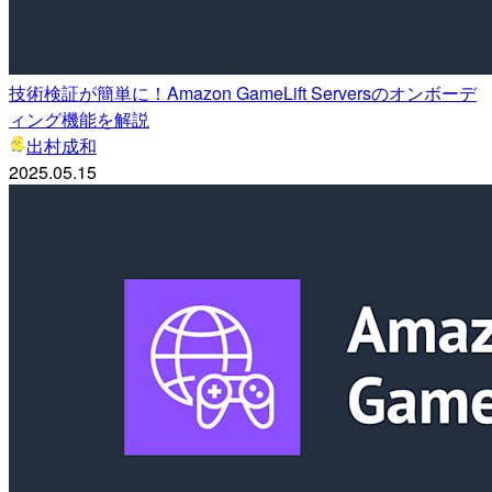
技術検証が簡単に！Amazon GameLift Serversのオンボーデ
ィング機能を解説
出村成和
2025.05.15