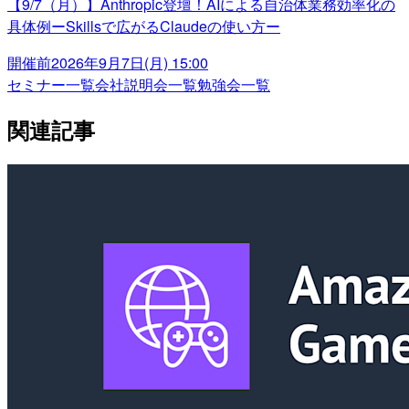
【9/7（月）】Anthropic登壇！AIによる自治体業務効率化の
具体例ーSkillsで広がるClaudeの使い方ー
開催前
2026年9月7日(月) 15:00
セミナー一覧
会社説明会一覧
勉強会一覧
関連記事