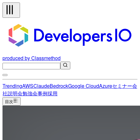
produced by Classmethod
Trending
AWS
Claude
Bedrock
Google Cloud
Azure
セミナー
会
社説明会
勉強会
事例
採用
目次