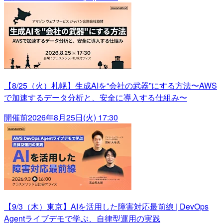
【8/25（火）札幌】生成AIを“会社の武器”にする方法〜AWS
で加速するデータ分析と、安全に導入する仕組み〜
開催前
2026年8月25日(火) 17:30
【9/3（木）東京】AIを活用した障害対応最前線 | DevOps
Agentライブデモで学ぶ、自律型運用の実践