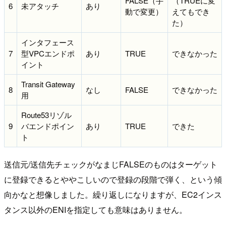
FALSE（手
（TRUEに変
6
未アタッチ
あり
動で変更）
えてもでき
た）
インタフェース
7
型VPCエンドポ
あり
TRUE
できなかった
イント
Transit Gateway
8
なし
FALSE
できなかった
用
Route53リゾル
9
バエンドポイン
あり
TRUE
できた
ト
送信元/送信先チェックがなまじFALSEのものはターゲット
に登録できるとややこしいので登録の段階で弾く、という傾
向かなと想像しました。繰り返しになりますが、EC2インス
タンス以外のENIを指定しても意味はありません。