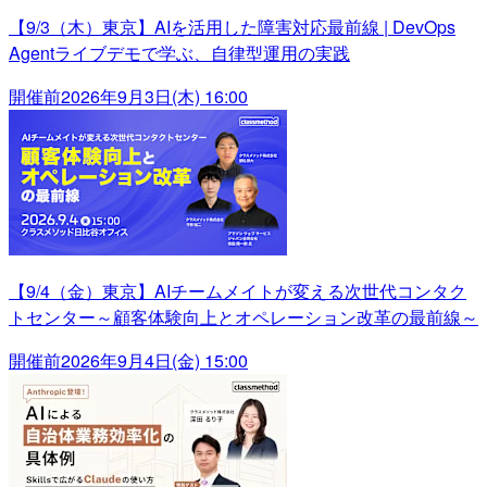
【9/3（木）東京】AIを活用した障害対応最前線 | DevOps
Agentライブデモで学ぶ、自律型運用の実践
開催前
2026年9月3日(木) 16:00
【9/4（金）東京】AIチームメイトが変える次世代コンタク
トセンター～顧客体験向上とオペレーション改革の最前線～
開催前
2026年9月4日(金) 15:00