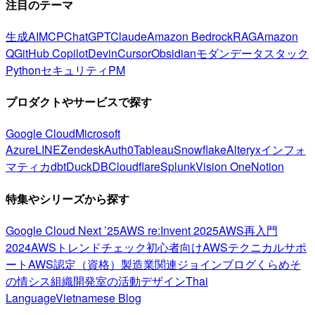
注目のテーマ
生成AI
MCP
ChatGPT
Claude
Amazon Bedrock
RAG
Amazon
Q
GitHub Copilot
Devin
Cursor
Obsidian
モダンデータスタック
Python
セキュリティ
PM
プロダクトやサービスで探す
Google Cloud
Microsoft
Azure
LINE
Zendesk
Auth0
Tableau
Snowflake
Alteryx
インフォ
マティカ
dbt
DuckDB
Cloudflare
Splunk
Vision One
Notion
特集やシリーズから探す
Google Cloud Next ’25
AWS re:Invent 2025
AWS再入門
2024
AWSトレンドチェック
初心者向け
AWSテクニカルサポ
ート
AWS認定（資格）
製造業関連
ジョインブログ
くらめそ
の情シス
組織開発室の活動
デザイン
Thai
Language
Vietnamese Blog