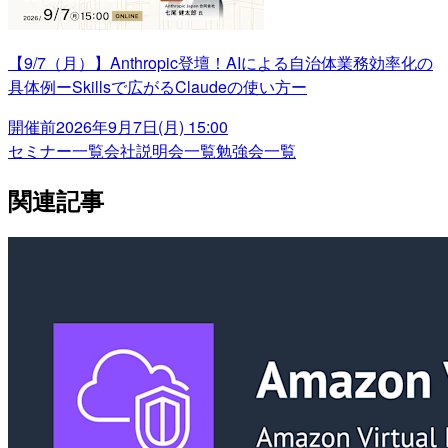
【9/7（月）】Anthropic登壇！AIによる自治体業務効率化の
具体例ーSkillsで広がるClaudeの使い方ー
開催前
2026年9月7日(月) 15:00
セミナー一覧
会社説明会一覧
勉強会一覧
関連記事