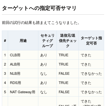
ターゲットへの指定可否サマリ
前回の試行の結果も踏まえてこうなりました。
セキュリ
送信元/送
ターゲット指
#
用途
ティグ
信先チェッ
定可否
ループ
ク
1
CLB用
あり
TRUE
できた
2
ALB用
あり
TRUE
できた
3
NLB用
なし
FALSE
できなかった
4
RDS用
あり
TRUE
できた
5
NAT Gateway用
なし
FALSE
できなかった
できた