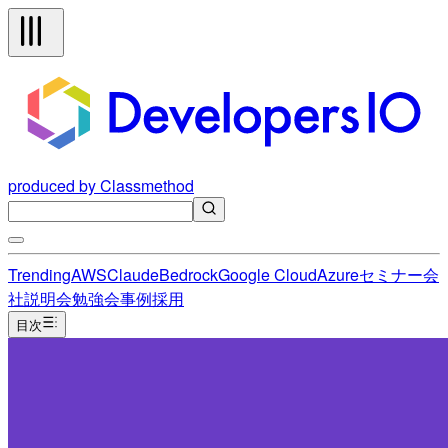
produced by Classmethod
Trending
AWS
Claude
Bedrock
Google Cloud
Azure
セミナー
会
社説明会
勉強会
事例
採用
目次