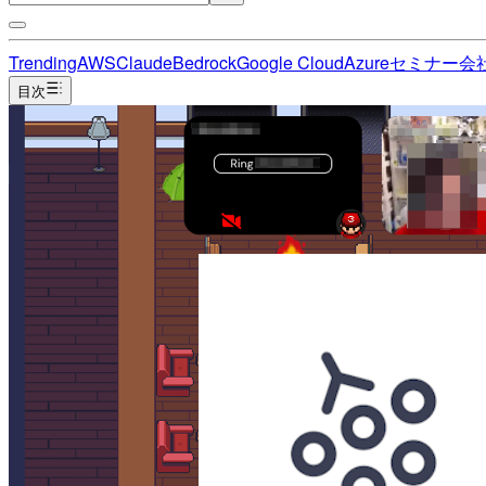
Trending
AWS
Claude
Bedrock
Google Cloud
Azure
セミナー
会
目次