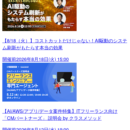
【8/18（火）】コストカットだけじゃない！AI駆動のシステ
ム刷新がもたらす本当の効果
開催前
2026年8月18日(火) 15:00
【AI/AWS/アプリ/データ案件特集】ITフリーランス向け
「CMパートナーズ」 説明会 by クラスメソッド
開催前
2026年8月12日(水) 19:00