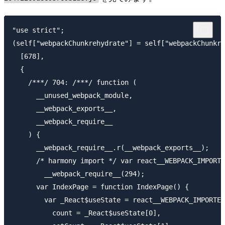
"use strict";

(self["webpackChunkrehydrate"] = self["webpackChunkre
  [678],

  {

    /***/ 704: /***/ function (

      __unused_webpack_module,

      __webpack_exports__,

      __webpack_require__

    ) {

      __webpack_require__.r(__webpack_exports__);

      /* harmony import */ var react__WEBPACK_IMPORTE
        __webpack_require__(294);

      var IndexPage = function IndexPage() {

        var _React$useState = react__WEBPACK_IMPORTED
          count = _React$useState[0],
