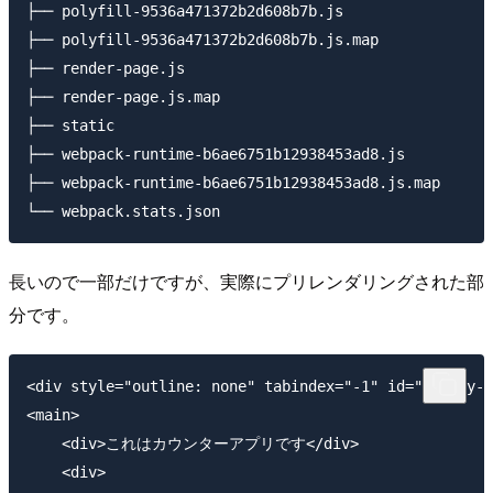
├── polyfill-9536a471372b2d608b7b.js

├── polyfill-9536a471372b2d608b7b.js.map

├── render-page.js

├── render-page.js.map

├── static

├── webpack-runtime-b6ae6751b12938453ad8.js

├── webpack-runtime-b6ae6751b12938453ad8.js.map

長いので一部だけですが、実際にプリレンダリングされた部
分です。
<div style="outline: none" tabindex="-1" id="gatsby-f
<main>

    <div>これはカウンターアプリです</div>

    <div>
