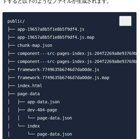
ドすると以下のようなファイルが生成されます。
public/

├── app-19657a8b5f1e8b5f9df4.js

├── app-19657a8b5f1e8b5f9df4.js.map

├── chunk-map.json

├── component---src-pages-index-js-204f2269a8e93769b1
├── component---src-pages-index-js-204f2269a8e93769b1
├── framework-7749635b6746d7da00de.js

├── framework-7749635b6746d7da00de.js.map

├── index.html

├── page-data

│   ├── app-data.json

│   ├── dev-404-page

│   │   └── page-data.json

│   └── index

│       └── page-data.json
