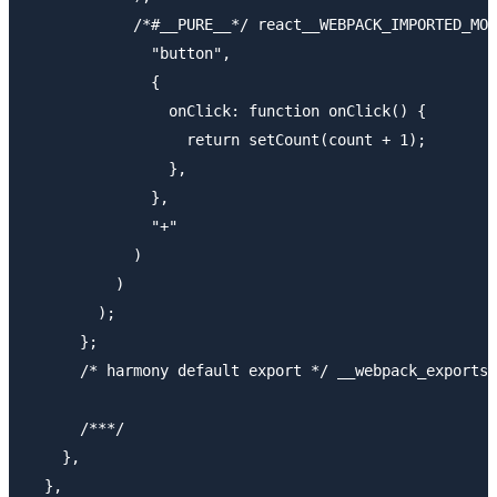
            /*#__PURE__*/ react__WEBPACK_IMPORTED_MOD
              "button",

              {

                onClick: function onClick() {

                  return setCount(count + 1);

                },

              },

              "+"

            )

          )

        );

      };

      /* harmony default export */ __webpack_exports_
      /***/

    },

  },
