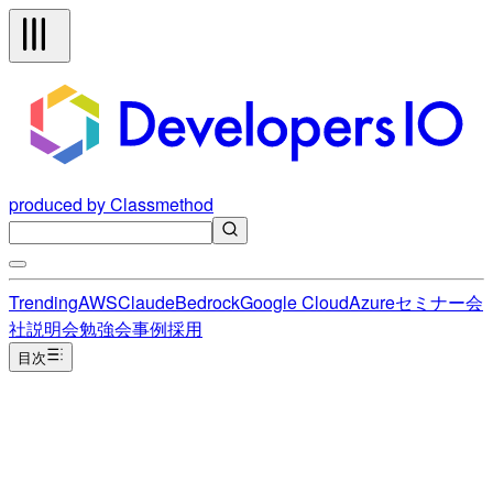
produced by Classmethod
Trending
AWS
Claude
Bedrock
Google Cloud
Azure
セミナー
会
社説明会
勉強会
事例
採用
目次