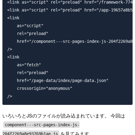
<link as="script" rel="preload" href="/framework-7749
<link as="script" rel="preload" href="/app-19657a8b5f
<link

    as="script"

    rel="preload"

    href="/component---src-pages-index-js-204f2269a8e
/>

<link

    as="fetch"

    rel="preload"

    href="/page-data/index/page-data.json"

    crossorigin="anonymous"

いろいろとJSのファイルが読み込まれています。 今回は
component---src-pages-index-js-
を見てみます。
204f2269a8e93769b1ae.js