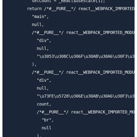
          setCount = _React$useState[1];

        return /*#__PURE__*/ react__WEBPACK_IMPORTED_
          "main",

          null,

          /*#__PURE__*/ react__WEBPACK_IMPORTED_MODUL
            "div",

            null,

            "\u3053\u308C\u306F\u30AB\u30A6\u30F3\u30
          ),

          /*#__PURE__*/ react__WEBPACK_IMPORTED_MODUL
            "div",

            null,

            "\u73FE\u5728\u306E\u30AB\u30A6\u30F3\u30
            count,

            /*#__PURE__*/ react__WEBPACK_IMPORTED_MOD
              "br",

              null

            ),
