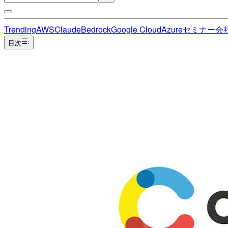
Trending
AWS
Claude
Bedrock
Google Cloud
Azure
セミナー
会
目次