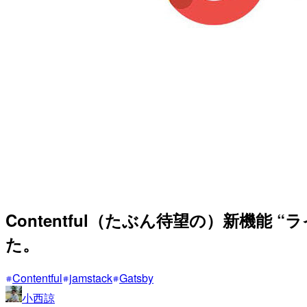
Contentful（たぶん待望の）新機
た。
Contentful
jamstack
Gatsby
小西諒