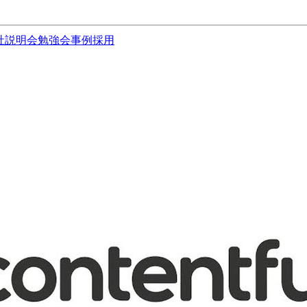
社説明会
勉強会
事例
採用