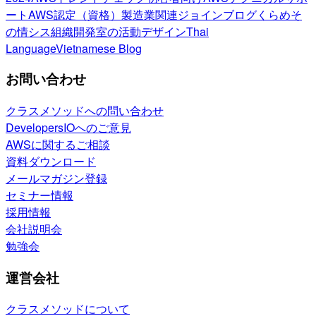
ート
AWS認定（資格）
製造業関連
ジョインブログ
くらめそ
の情シス
組織開発室の活動
デザイン
Thai
Language
Vietnamese Blog
お問い合わせ
クラスメソッドへの問い合わせ
DevelopersIOへのご意見
AWSに関するご相談
資料ダウンロード
メールマガジン登録
セミナー情報
採用情報
会社説明会
勉強会
運営会社
クラスメソッドについて