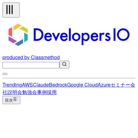
produced by Classmethod
Trending
AWS
Claude
Bedrock
Google Cloud
Azure
セミナー
会
社説明会
勉強会
事例
採用
目次