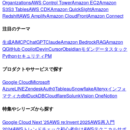
Organizations
AWS Control Tower
Amazon EC2
Amazon
S3
S3 Tables
AWS CDK
Amazon QuickSight
Amazon
Redshift
AWS Amplify
Amazon CloudFront
Amazon Connect
注目のテーマ
生成AI
MCP
ChatGPT
Claude
Amazon Bedrock
RAG
Amazon
Q
GitHub Copilot
Devin
Cursor
Obsidian
モダンデータスタック
Python
セキュリティ
PM
プロダクトやサービスで探す
Google Cloud
Microsoft
Azure
LINE
Zendesk
Auth0
Tableau
Snowflake
Alteryx
インフォ
マティカ
dbt
DuckDB
Cloudflare
Splunk
Vision One
Notion
特集やシリーズから探す
Google Cloud Next ’25
AWS re:Invent 2025
AWS再入門
2024
AWSトレンドチェック
初心者向け
AWSテクニカルサポ