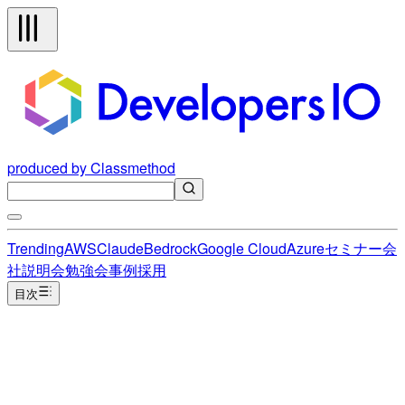
produced by Classmethod
Trending
AWS
Claude
Bedrock
Google Cloud
Azure
セミナー
会
社説明会
勉強会
事例
採用
目次