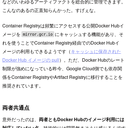
などのいわゆるアーティファクトを総合的に管理できます。
こんなのあるの正直知らんかった。すげぇな。
Container Registryは頻繁にアクセスする公開Docker Hubイ
メージを
にキャッシュする機能があり、そ
mirror.gcr.io
れを使うことでContainer Registry経由でのDocker Hubイ
メージの利用もできるようです（
キャッシュに保存された
Docker Hub イメージの pull
）。ただ、Docker Hubのレート
制限が強めになっている昨今、Google Cloud側でも依存関
係をContainer RegistryやArtifact Registryに移行することを
推奨されています。
両者共通点
意外だったのは、
両者ともDocker Hubのイメージ利用には
対応していない点。
技術的には問題無さそうに感じるんです