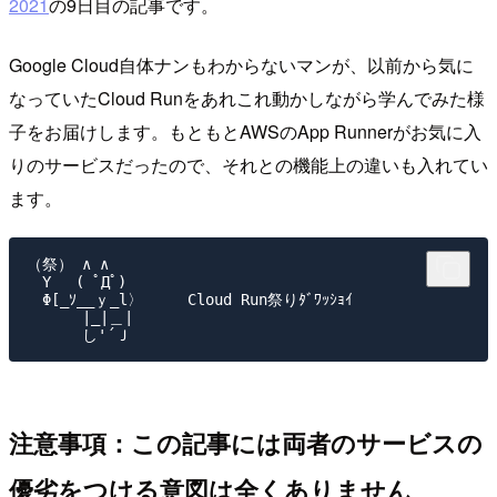
2021
の9日目の記事です。
Google Cloud自体ナンもわからないマンが、以前から気に
なっていたCloud Runをあれこれ動かしながら学んでみた様
子をお届けします。もともとAWSのApp Runnerがお気に入
りのサービスだったので、それとの機能上の違いも入れてい
ます。
（祭） ∧ ∧

　Y　 ( ﾟДﾟ)

　Φ[_ｿ__ｙ_l〉     Cloud Run祭りﾀﾞﾜｯｼｮｲ

　　　 |_|＿|

注意事項：この記事には両者のサービスの
優劣をつける意図は全くありません