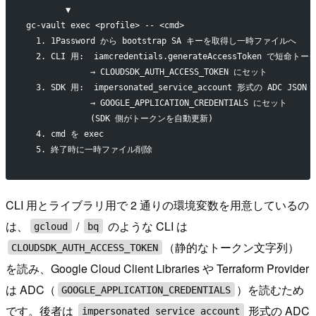
        ▼
gc-vault exec <profile> -- <cmd>
  1. 1Password から bootstrap SA キーを取得し一時ファイルへ
  2. CLI 用:  iamcredentials.generateAccessToken で短命ト
             → CLOUDSDK_AUTH_ACCESS_TOKEN にセット
  3. SDK 用:  impersonated_service_account 形式の ADC JSON
             → GOOGLE_APPLICATION_CREDENTIALS にセット
             (SDK 側がトークンを自動更新)
  4. cmd を exec
  5. 終了時に一時ファイル削除
CLI 用とライブラリ用で 2 通りの環境変数を用意しているの
は、
/
のような CLI は
gcloud
bq
（静的なトークン文字列）
CLOUDSDK_AUTH_ACCESS_TOKEN
を読み、Google Cloud Client Libraries や Terraform Provider
は ADC（
）を読むため
GOOGLE_APPLICATION_CREDENTIALS
です。後者は
形式の ADC
impersonated_service_account