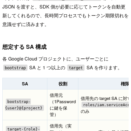
JSON を渡すと、SDK 側が必要に応じてトークンを自動更
新してくれるので、長時間プロセスでもトークン期限切れを
意識せずに済みます。
想定する SA 構成
各 Google Cloud プロジェクトに、ユーザーごとに
SA と 1 つ以上の
SA を作ります。
bootstrap
target
SA
役割
権限
借用元
借用先の target SA に対
（1Password
bootstrap-
roles/iam.serviceAcc
に鍵を保
{user}@{project}
のみ
管）
借用先（実
target-{role}-