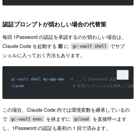
認証プロンプトが煩わしい場合の代替策
毎回 1Password の認証を承認するのが煩わしい場合は、
Claude Code を起動する
前
に
でサブ
gc-vault shell
シェルに入っておく方法もあります。
gc-vault
 shell
 my-app-dev
   # ここで 1Password 認証
claude
                       # 借用クレデンシャルを継承して起動
この場合、Claude Code 内では環境変数を継承しているの
で
を挟まずに
を直接呼べます
gc-vault exec
gcloud
し、1Password の認証も最初の 1 回で済みます。