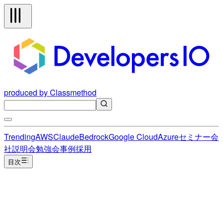
produced by Classmethod
Trending
AWS
Claude
Bedrock
Google Cloud
Azure
セミナー
会
社説明会
勉強会
事例
採用
目次