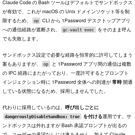
Claude Code の Bash ツールはデフォルトでサンドボックス
が有効で、これが macOS の Unix ドメインソケット等を制
限するため、
CLI から 1Password デスクトップアプリ
op
への通信経路が遮断され、
をそのまま呼ん
gc-vault exec
でも失敗します。
サンドボックス設定で必要な経路を恒常的に許可してしまう
案もありますが、
と 1Password アプリ間の通信は複数
op
の IPC 経路にまたがっており、一度許可するとプロンプト
インジェクション時に 1Password 全体への到達が
常時
開通
している状態になるため、採用しませんでした。
代わりに採用しているのは、
呼び出しごとに
を付ける
運用です。サ
dangerouslyDisableSandbox: true
ンドボックスは外れますが Bash 承認プロンプトが出るの
で、ユーザーの承認なしには進みません。加えて Claude