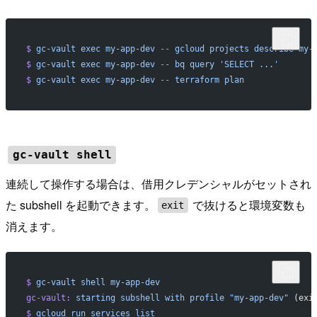
$
 gc-vault
 exec
 my-app-dev
 --
 gcloud
 projects
 describe
 my-
$
 gc-vault
 exec
 my-app-dev
 --
 bq
 query
 'SELECT ...'
$
 gc-vault
 exec
 my-app-dev
 --
 terraform
 plan
gc-vault shell
連続して操作する場合は、借用クレデンシャルがセットされ
た subshell を起動できます。
で抜けると環境変数も
exit
消えます。
$
 gc-vault
 shell
 my-app-dev
gc-vault:
 starting
 subshell
 with
 profile
 "my-app-dev"
 (exi
$
 gcloud
 run
 services
 list