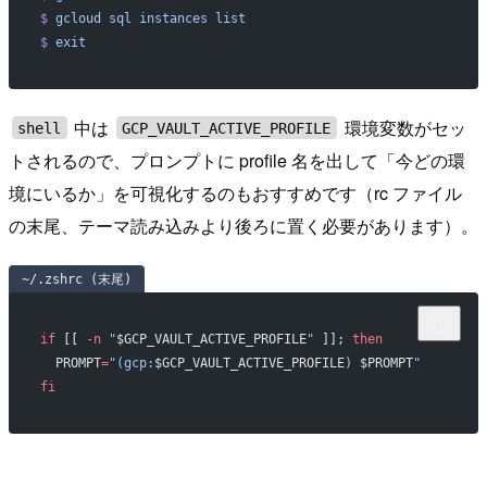
$
 gcloud
 sql
 instances
 list
$
 exit
中は
環境変数がセッ
shell
GCP_VAULT_ACTIVE_PROFILE
トされるので、プロンプトに profile 名を出して「今どの環
境にいるか」を可視化するのもおすすめです（rc ファイル
の末尾、テーマ読み込みより後ろに置く必要があります）。
~/.zshrc (末尾)
if
 [[ 
-n
 "
$GCP_VAULT_ACTIVE_PROFILE
"
 ]]; 
then
  PROMPT
=
"(gcp:
$GCP_VAULT_ACTIVE_PROFILE
) 
$PROMPT
"
fi