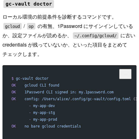
gc-vault doctor
ローカル環境の前提条件を診断するコマンドです。
/
の有無、1Password にサインインしている
gcloud
op
か、設定ファイルが読めるか、
に古い
~/.config/gcloud/
credentials が残っていないか、といった項目をまとめて
チェックします。
$
 gc-vault
 doctor
OK
    gcloud
 CLI
 found
OK
    1Password
 CLI
 signed
 in:
 my.1password.com
OK
    config:
 /Users/alice/.config/gc-vault/config.toml
 (3
        -
 my-app-dev
        -
 my-app-stg
        -
 my-app-prod
OK
    no
 bare
 gcloud
 credentials