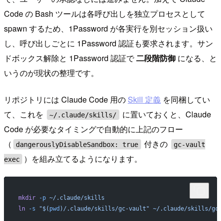
Code の Bash ツールは各呼び出しを独立プロセスとして
spawn するため、1Password が各実行を別セッション扱い
し、呼び出しごとに 1Password 認証も要求されます。サン
ドボックス解除と 1Password 認証で
二段階防御
になる、と
いうのが現状の整理です。
リポジトリには Claude Code 用の
Skill 定義
を同梱してい
て、これを
に置いておくと、Claude
~/.claude/skills/
Code が必要なタイミングで自動的に上記のフロー
（
付きの
dangerouslyDisableSandbox: true
gc-vault
）を組み立てるようになります。
exec
mkdir
 -p
 ~/.claude/skills
ln
 -s
 "$(
pwd
)/.claude/skills/gc-vault"
 ~/.claude/skills/gc