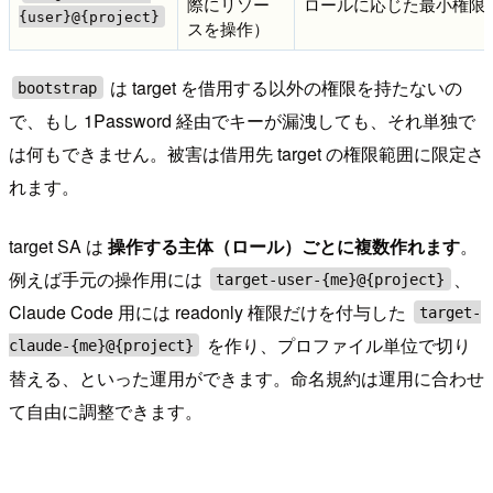
際にリソー
ロールに応じた最小権限
{user}@{project}
スを操作）
は target を借用する以外の権限を持たないの
bootstrap
で、もし 1Password 経由でキーが漏洩しても、それ単独で
は何もできません。被害は借用先 target の権限範囲に限定さ
れます。
target SA は
操作する主体（ロール）ごとに複数作れます
。
例えば手元の操作用には
、
target-user-{me}@{project}
Claude Code 用には readonly 権限だけを付与した
target-
を作り、プロファイル単位で切り
claude-{me}@{project}
替える、といった運用ができます。命名規約は運用に合わせ
て自由に調整できます。