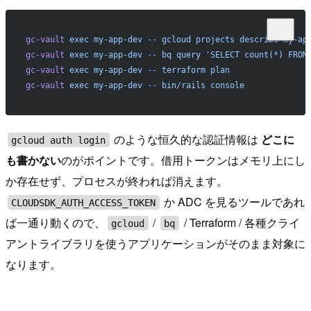
gc-vault
 exec
 my-app-dev
 --
 gcloud
 projects
 describe
 my-ap
gc-vault
 exec
 my-app-dev
 --
 bq
 query
 'SELECT count(*) FROM
gc-vault
 exec
 my-app-dev
 --
 terraform
 plan
gc-vault
 exec
 my-app-dev
 --
 bin/rails
 console
のような恒久的な認証情報は
どこに
gcloud auth login
も書かない
のがポイントです。借用トークンはメモリ上にし
か存在せず、プロセスが終われば消えます。
か ADC を見るツールであれ
CLOUDSDK_AUTH_ACCESS_TOKEN
ば一通り動くので、
/
/ Terraform / 各種クライ
gcloud
bq
アントライブラリを使うアプリケーションがそのまま対象に
なります。