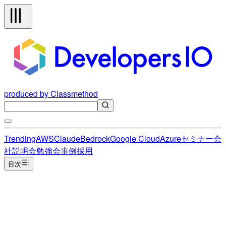
produced by Classmethod
Trending
AWS
Claude
Bedrock
Google Cloud
Azure
セミナー
会
社説明会
勉強会
事例
採用
目次