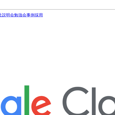
社説明会
勉強会
事例
採用