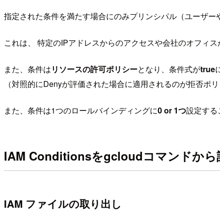
指定された条件を満たす場合にのみプリンシパル（ユーザー
これは、 特定のIPアドレスからのアクセスや会社のオフィ
また、条件は
リソースの許可ポリシー
となり、条件式が
true
（対照的にDenyが評価された場合に適用されるのが拒否ポ
また、条件は1つのロールバインディングに
0 or 1つ
設定する
IAM Conditionsをgcloudコマンド
IAM ファイルの取り出し