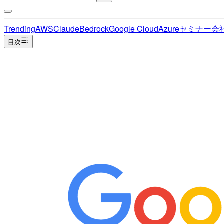
Trending
AWS
Claude
Bedrock
Google Cloud
Azure
セミナー
会
目次