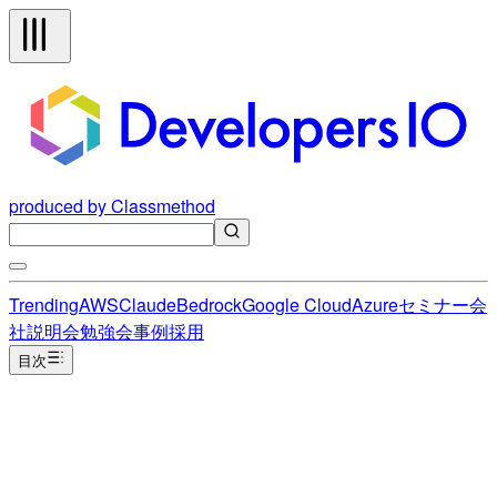
produced by Classmethod
Trending
AWS
Claude
Bedrock
Google Cloud
Azure
セミナー
会
社説明会
勉強会
事例
採用
目次