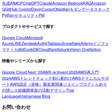
生成AI
MCP
ChatGPT
Claude
Amazon Bedrock
RAG
Amazon
Q
GitHub Copilot
Devin
Cursor
Obsidian
モダンデータスタック
Python
セキュリティ
PM
プロダクトやサービスで探す
Google Cloud
Microsoft
Azure
LINE
Zendesk
Auth0
Tableau
Snowflake
Alteryx
インフォ
マティカ
dbt
DuckDB
Cloudflare
Splunk
Vision One
Notion
特集やシリーズから探す
Google Cloud Next ’25
AWS re:Invent 2025
AWS再入門
2024
AWSトレンドチェック
初心者向け
AWSテクニカルサポ
ート
AWS認定（資格）
製造業関連
ジョインブログ
くらめそ
の情シス
組織開発室の活動
デザイン
Thai
Language
Vietnamese Blog
お問い合わせ