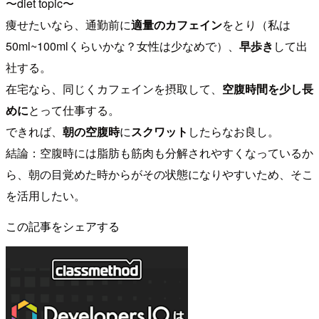
〜diet topic〜
痩せたいなら、通勤前に
適量のカフェイン
をとり（私は
50ml~100mlくらいかな？女性は少なめで）、
早歩き
して出
社する。
在宅なら、同じくカフェインを摂取して、
空腹時間を少し長
めに
とって仕事する。
できれば、
朝の空腹時
に
スクワット
したらなお良し。
結論：空腹時には脂肪も筋肉も分解されやすくなっているか
ら、朝の目覚めた時からがその状態になりやすいため、そこ
を活用したい。
この記事をシェアする