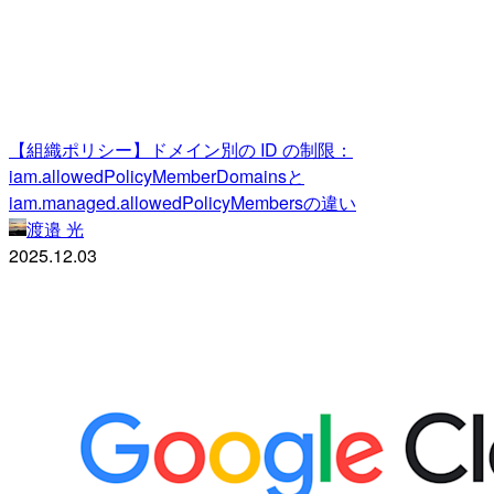
【組織ポリシー】ドメイン別の ID の制限：
iam.allowedPolicyMemberDomainsと
iam.managed.allowedPolicyMembersの違い
渡邉 光
2025.12.03