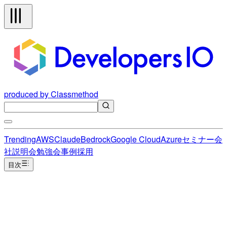
produced by Classmethod
Trending
AWS
Claude
Bedrock
Google Cloud
Azure
セミナー
会
社説明会
勉強会
事例
採用
目次