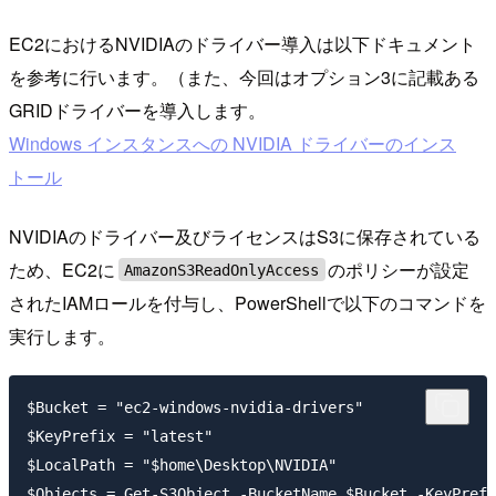
EC2におけるNVIDIAのドライバー導入は以下ドキュメント
を参考に行います。（また、今回はオプション3に記載ある
GRIDドライバーを導入します。
Windows インスタンスへの NVIDIA ドライバーのインス
トール
NVIDIAのドライバー及びライセンスはS3に保存されている
ため、EC2に
のポリシーが設定
AmazonS3ReadOnlyAccess
されたIAMロールを付与し、PowerShellで以下のコマンドを
実行します。
$Bucket = "ec2-windows-nvidia-drivers"

$KeyPrefix = "latest"

$LocalPath = "$home\Desktop\NVIDIA"

$Objects = Get-S3Object -BucketName $Bucket -KeyPrefi