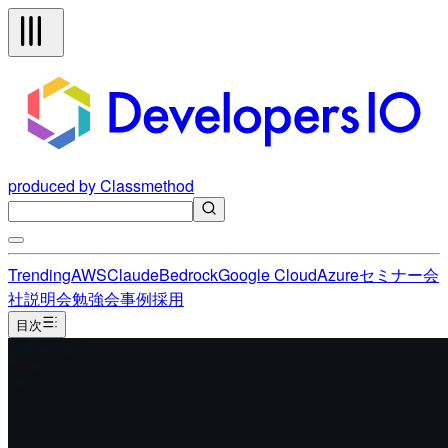
produced by Classmethod
Trending
AWS
Claude
Bedrock
Google Cloud
Azure
セミナー
会
社説明会
勉強会
事例
採用
目次