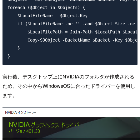
foreach ($Object in $Objects) {

    $LocalFileName = $Object.Key

    if ($LocalFileName -ne '' -and $Object.Size -ne 0
        $LocalFilePath = Join-Path $LocalPath $LocalF
        Copy-S3Object -BucketName $Bucket -Key $Objec
    }

実行後、デスクトップ上にNVIDIAのフォルダが作成される
ため、その中からWindowsOSに合ったドライバーを使用し
ます。