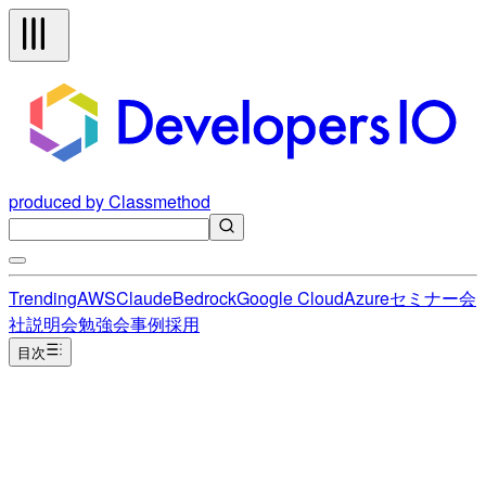
produced by Classmethod
Trending
AWS
Claude
Bedrock
Google Cloud
Azure
セミナー
会
社説明会
勉強会
事例
採用
目次