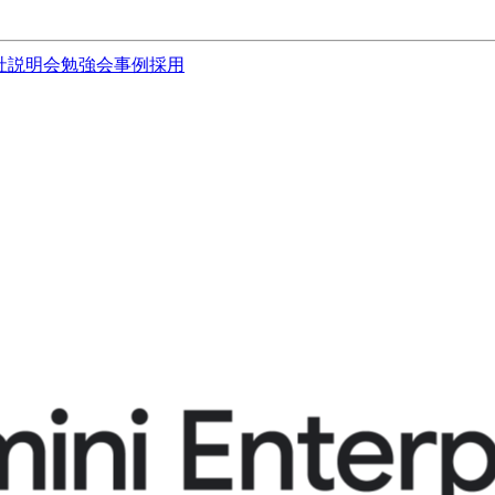
社説明会
勉強会
事例
採用