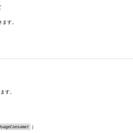
て
きます。
ります。
）
UsageConsumer