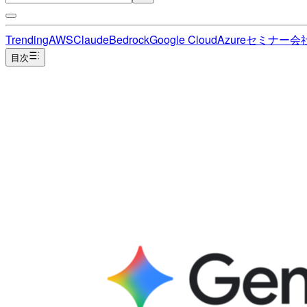
Trending
AWS
Claude
Bedrock
Google Cloud
Azure
セミナー
会
目次