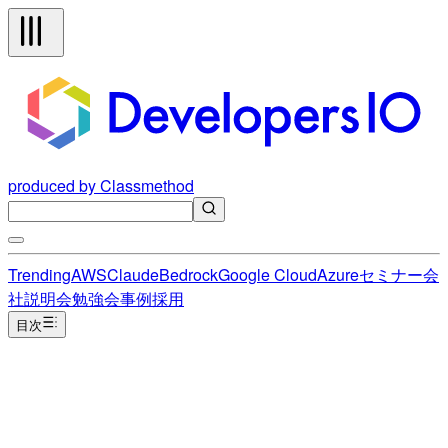
produced by Classmethod
Trending
AWS
Claude
Bedrock
Google Cloud
Azure
セミナー
会
社説明会
勉強会
事例
採用
目次