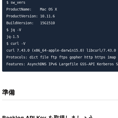
$ sw_vers

ProductName:    Mac OS X

ProductVersion: 10.11.6

BuildVersion:   15G1510

$ jq -V

jq-1.5

$ curl -V

curl 7.43.0 (x86_64-apple-darwin15.0) libcurl/7.43.0 
Protocols: dict file ftp ftps gopher http https imap 
準備
Backlog API Key を取得しましょう