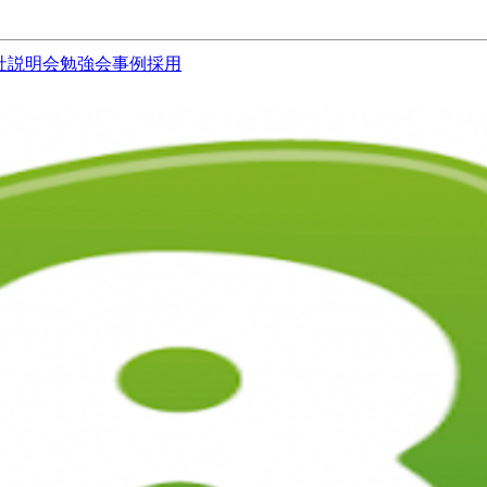
社説明会
勉強会
事例
採用