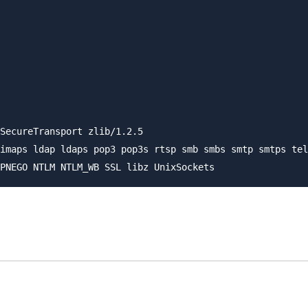
SecureTransport zlib/1.2.5

imaps ldap ldaps pop3 pop3s rtsp smb smbs smtp smtps tel