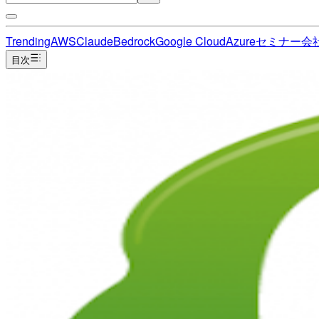
Trending
AWS
Claude
Bedrock
Google Cloud
Azure
セミナー
会
目次