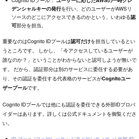
Cognito IDプール：
ユーザーに応じたAWSの一時クレ
デンシャルキーの発行
を行い、どのユーザーがAWSリ
ソースのどこにアクセスできるのかという、いわゆる
認
可
部分を担当。
重要なのはCognito IDプールは
認可だけ
を担当しているとい
うところです。 しかし、「今アクセスしているユーザーが
誰なのか？」ということがわからないと認可しようが無いで
す。 だから、認証部分は別のサービスに委任する必要があ
り、その認証を委任する代表格のサービスが
Cognitoユー
ザープール
です。
Cognito IDプールでは他にも認証を委任できる外部IDプロバ
イダーはあります。詳しくは公式ドキュメントを御覧くださ
い。
ID プール (フェデレーテッドアイデンティティ) 外部 ID