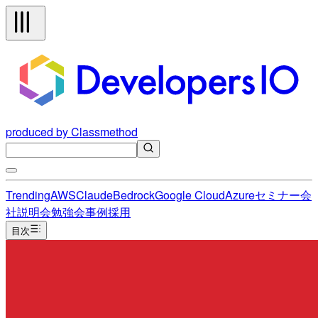
produced by Classmethod
Trending
AWS
Claude
Bedrock
Google Cloud
Azure
セミナー
会
社説明会
勉強会
事例
採用
目次