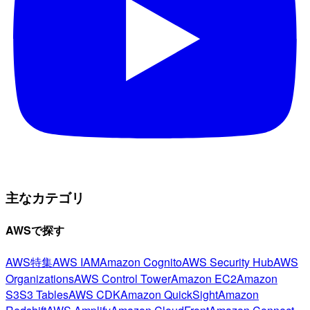
主なカテゴリ
AWSで探す
AWS特集
AWS IAM
Amazon Cognito
AWS Security Hub
AWS
Organizations
AWS Control Tower
Amazon EC2
Amazon
S3
S3 Tables
AWS CDK
Amazon QuickSight
Amazon