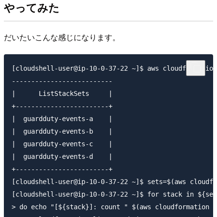
やってみた
だいたいこんな感じになります。
[cloudshell-user@ip-10-0-37-22 ~]$ aws cloudformation
--------------------------

|      ListStackSets     |

+------------------------+

|  guardduty-events-a    |

|  guardduty-events-b    |

|  guardduty-events-c    |

|  guardduty-events-d    |

+------------------------+

[cloudshell-user@ip-10-0-37-22 ~]$ sets=$(aws cloudfo
[cloudshell-user@ip-10-0-37-22 ~]$ for stack in ${set
> do echo "[${stack}]: count " $(aws cloudformation l