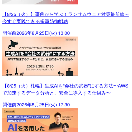
【8/25（火）】事例から学ぶ！ランサムウェア対策最前線～
今すぐ実践できる多重防御戦略
開催前
2026年8月25日(火) 13:00
【8/25（火）札幌】生成AIを“会社の武器”にする方法〜AWS
で加速するデータ分析と、安全に導入する仕組み〜
開催前
2026年8月25日(火) 17:30