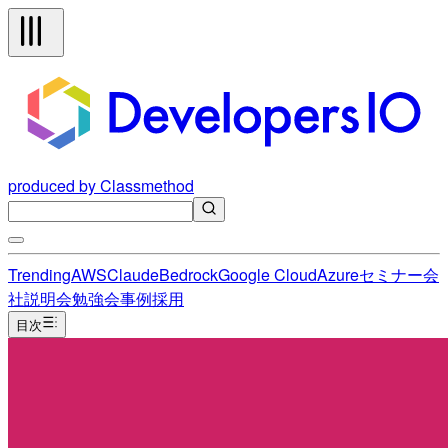
produced by Classmethod
Trending
AWS
Claude
Bedrock
Google Cloud
Azure
セミナー
会
社説明会
勉強会
事例
採用
目次