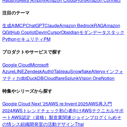
Redshift
AWS Amplify
Amazon CloudFront
Amazon Connect
注目のテーマ
生成AI
MCP
ChatGPT
Claude
Amazon Bedrock
RAG
Amazon
Q
GitHub Copilot
Devin
Cursor
Obsidian
モダンデータスタック
Python
セキュリティ
PM
プロダクトやサービスで探す
Google Cloud
Microsoft
Azure
LINE
Zendesk
Auth0
Tableau
Snowflake
Alteryx
インフォ
マティカ
dbt
DuckDB
Cloudflare
Splunk
Vision One
Notion
特集やシリーズから探す
Google Cloud Next ’25
AWS re:Invent 2025
AWS再入門
2024
AWSトレンドチェック
初心者向け
AWSテクニカルサポ
ート
AWS認定（資格）
製造業関連
ジョインブログ
くらめそ
の情シス
組織開発室の活動
デザイン
Thai