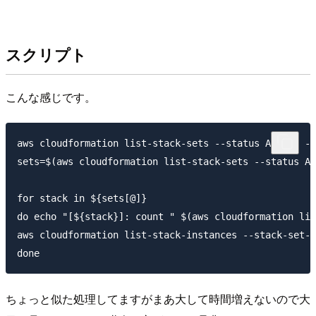
スクリプト
こんな感じです。
aws cloudformation list-stack-sets --status ACTIVE --
sets=$(aws cloudformation list-stack-sets --status AC
for stack in ${sets[@]}

do echo "[${stack}]: count " $(aws cloudformation lis
aws cloudformation list-stack-instances --stack-set-n
done
ちょっと似た処理してますがまあ大して時間増えないので大