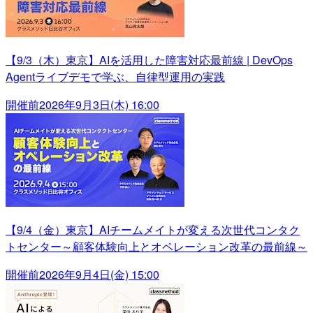
【9/3（木）東京】AIを活用した障害対応最前線 | DevOps
Agentライブデモで学ぶ、自律型運用の実践
開催前
2026年9月3日(木) 16:00
【9/4（金）東京】AIチームメイトが変える次世代コンタク
トセンター～顧客体験向上とオペレーション改革の最前線～
開催前
2026年9月4日(金) 15:00