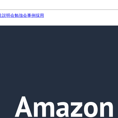
社説明会
勉強会
事例
採用