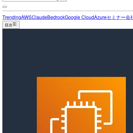
Trending
AWS
Claude
Bedrock
Google Cloud
Azure
セミナー
会
目次