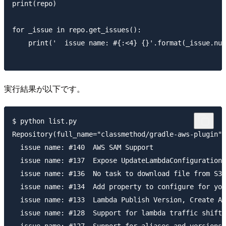
print(repo)

for _issue in repo.get_issues():

    print('  issue name: #{:<4} {}'.format(_issue.num
実行結果が以下です。
$ python list.py

Repository(full_name="classmethod/gradle-aws-plugin")

  issue name: #140  AWS SAM Support

  issue name: #137  Expose UpdateLambdaConfigurationR
  issue name: #136  No task to download file from S3 
  issue name: #134  Add property to configure for you
  issue name: #133  Lambda Publish Version, Create Al
  issue name: #128  Support for lambda traffic shifti