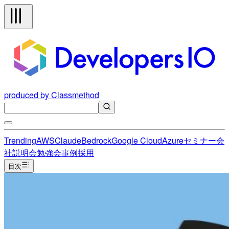
produced by Classmethod
Trending
AWS
Claude
Bedrock
Google Cloud
Azure
セミナー
会
社説明会
勉強会
事例
採用
目次