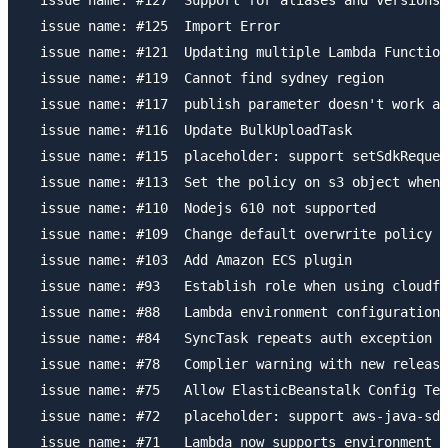
  issue name: #127  Support for aliases and versions 
  issue name: #125  Import Error

  issue name: #121  Updating multiple Lambda Function
  issue name: #119  Cannot find sydney region

  issue name: #117  publish parameter doesn't work as
  issue name: #116  Update BulkUploadTask

  issue name: #115  placeholder: support setSdkReques
  issue name: #113  Set the policy on s3 object when 
  issue name: #110  Nodejs 610 not supported

  issue name: #109  Change default overwrite policy f
  issue name: #103  Add Amazon ECS plugin

  issue name: #93   Establish role when using cloudfo
  issue name: #88   Lambda environment configuration 
  issue name: #84   SyncTask repeats auth exception f
  issue name: #78   Complier warning with new release

  issue name: #75   Allow ElasticBeanstalk Config Tem
  issue name: #72   placeholder: support aws-java-sdk
  issue name: #71   Lambda now supports environment v