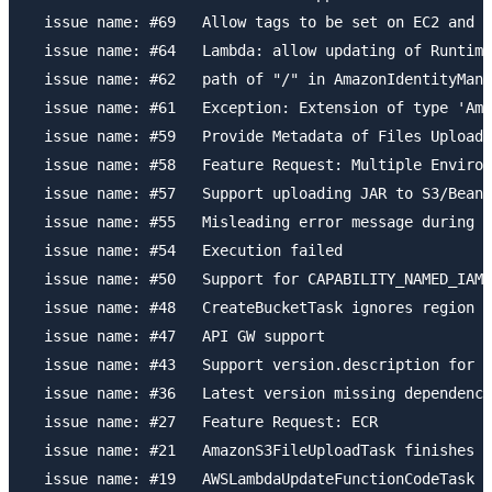
  issue name: #69   Allow tags to be set on EC2 and V
  issue name: #64   Lambda: allow updating of Runtime
  issue name: #62   path of "/" in AmazonIdentityMana
  issue name: #61   Exception: Extension of type 'Ama
  issue name: #59   Provide Metadata of Files Uploade
  issue name: #58   Feature Request: Multiple Environ
  issue name: #57   Support uploading JAR to S3/Beans
  issue name: #55   Misleading error message during S
  issue name: #54   Execution failed

  issue name: #50   Support for CAPABILITY_NAMED_IAM

  issue name: #48   CreateBucketTask ignores region

  issue name: #47   API GW support

  issue name: #43   Support version.description for E
  issue name: #36   Latest version missing dependency

  issue name: #27   Feature Request: ECR

  issue name: #21   AmazonS3FileUploadTask finishes b
  issue name: #19   AWSLambdaUpdateFunctionCodeTask s