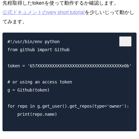
先程取得したtokenを使って動作するか確認します。
公式ドキュメントのvery short tutorial
を少しいじって動かし
てみます。
#!/usr/bin/env python

from github import Github

token = '657XXXXXXXXXXXXXXXXXXXXXXXXXXXXXXXXXXe0b'

# or using an access token

g = Github(token)

for repo in g.get_user().get_repos(type='owner'):

    print(repo.name)
