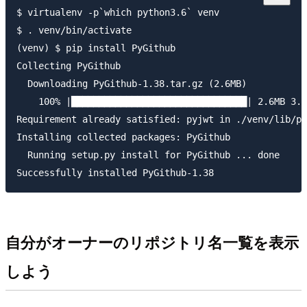
$ virtualenv -p`which python3.6` venv

$ . venv/bin/activate

(venv) $ pip install PyGithub

Collecting PyGithub

  Downloading PyGithub-1.38.tar.gz (2.6MB)

    100% |████████████████████████████████| 2.6MB 3.3
Requirement already satisfied: pyjwt in ./venv/lib/py
Installing collected packages: PyGithub

  Running setup.py install for PyGithub ... done

自分がオーナーのリポジトリ名一覧を表示
しよう