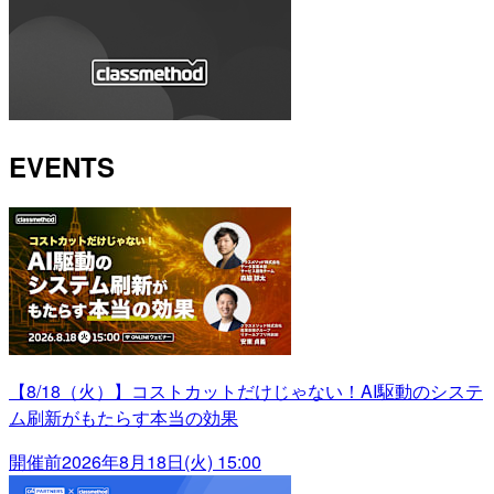
EVENTS
【8/18（火）】コストカットだけじゃない！AI駆動のシステ
ム刷新がもたらす本当の効果
開催前
2026年8月18日(火) 15:00