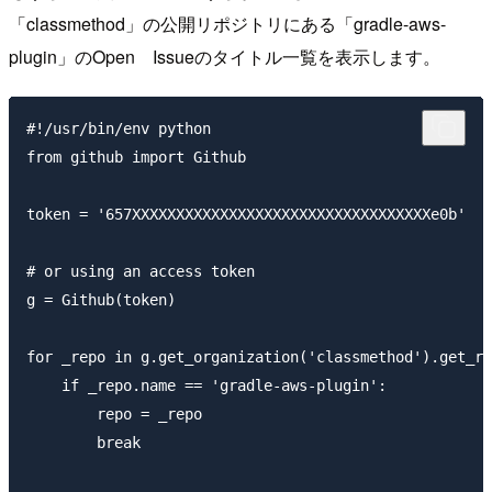
「classmethod」の公開リポジトリにある「gradle-aws-
plugin」のOpen Issueのタイトル一覧を表示します。
#!/usr/bin/env python

from github import Github

token = '657XXXXXXXXXXXXXXXXXXXXXXXXXXXXXXXXXXe0b'

# or using an access token

g = Github(token)

for _repo in g.get_organization('classmethod').get_re
    if _repo.name == 'gradle-aws-plugin':

        repo = _repo

        break
