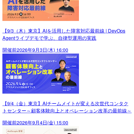
【9/3（木）東京】AIを活用した障害対応最前線 | DevOps
Agentライブデモで学ぶ、自律型運用の実践
開催前
2026年9月3日(木) 16:00
【9/4（金）東京】AIチームメイトが変える次世代コンタク
トセンター～顧客体験向上とオペレーション改革の最前線～
開催前
2026年9月4日(金) 15:00