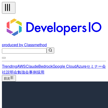
produced by Classmethod
Trending
AWS
Claude
Bedrock
Google Cloud
Azure
セミナー
会
社説明会
勉強会
事例
採用
目次