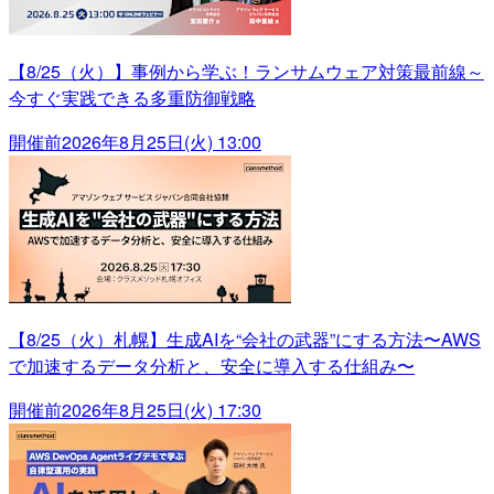
【8/25（火）】事例から学ぶ！ランサムウェア対策最前線～
今すぐ実践できる多重防御戦略
開催前
2026年8月25日(火) 13:00
【8/25（火）札幌】生成AIを“会社の武器”にする方法〜AWS
で加速するデータ分析と、安全に導入する仕組み〜
開催前
2026年8月25日(火) 17:30