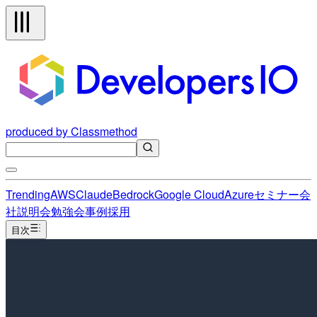
produced by Classmethod
Trending
AWS
Claude
Bedrock
Google Cloud
Azure
セミナー
会
社説明会
勉強会
事例
採用
目次