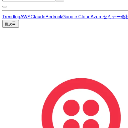
Trending
AWS
Claude
Bedrock
Google Cloud
Azure
セミナー
会
目次