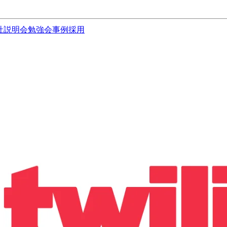
社説明会
勉強会
事例
採用