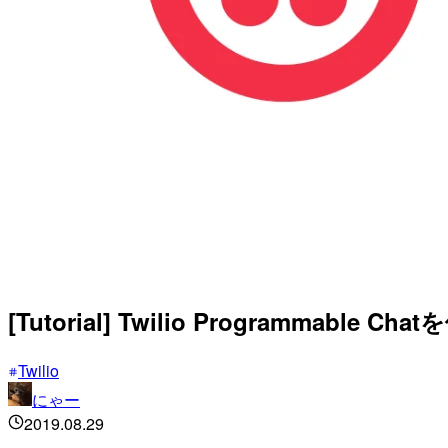
[Tutorial] Twilio Programmab
Twilio
にゃー
2019.08.29