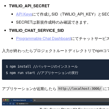
TWILIO_API_SECRET
API Keys
にて作成しSID（TWILIO_API_KEY）と
SECRETは新規作成時のみ確認できます。
TWILIO_CHAT_SERVICE_SID
Programmable Chat Dashboard
にてチャットサービスを
入力が終わったらプロジェクトルートディレクトリでnpmコ
$ npm install //パッケージのインストール

アプリケーションが起動したら
に
http://localhost:3000/