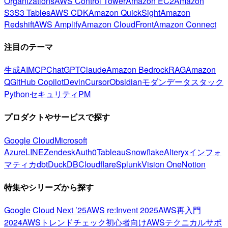
Organizations
AWS Control Tower
Amazon EC2
Amazon
S3
S3 Tables
AWS CDK
Amazon QuickSight
Amazon
Redshift
AWS Amplify
Amazon CloudFront
Amazon Connect
注目のテーマ
生成AI
MCP
ChatGPT
Claude
Amazon Bedrock
RAG
Amazon
Q
GitHub Copilot
Devin
Cursor
Obsidian
モダンデータスタック
Python
セキュリティ
PM
プロダクトやサービスで探す
Google Cloud
Microsoft
Azure
LINE
Zendesk
Auth0
Tableau
Snowflake
Alteryx
インフォ
マティカ
dbt
DuckDB
Cloudflare
Splunk
Vision One
Notion
特集やシリーズから探す
Google Cloud Next ’25
AWS re:Invent 2025
AWS再入門
2024
AWSトレンドチェック
初心者向け
AWSテクニカルサポ