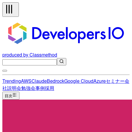
produced by Classmethod
Trending
AWS
Claude
Bedrock
Google Cloud
Azure
セミナー
会
社説明会
勉強会
事例
採用
目次