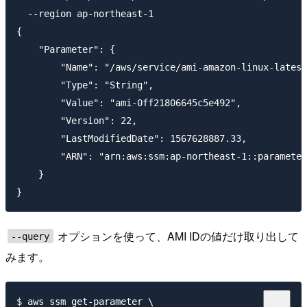
  --region ap-northeast-1

{

    "Parameter": {

        "Name": "/aws/service/ami-amazon-linux-latest
        "Type": "String",

        "Value": "ami-0ff21806645c5e492",

        "Version": 22,

        "LastModifiedDate": 1567628887.33,

        "ARN": "arn:aws:ssm:ap-northeast-1::parameter
    }

オプションを使って、AMI IDの値だけ取り出して
--query
みます。
$ aws ssm get-parameter \
