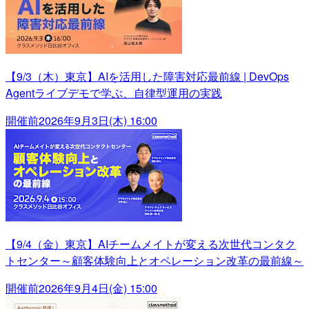
【9/3（木）東京】AIを活用した障害対応最前線 | DevOps
Agentライブデモで学ぶ、自律型運用の実践
開催前
2026年9月3日(木) 16:00
【9/4（金）東京】AIチームメイトが変える次世代コンタク
トセンター～顧客体験向上とオペレーション改革の最前線～
開催前
2026年9月4日(金) 15:00