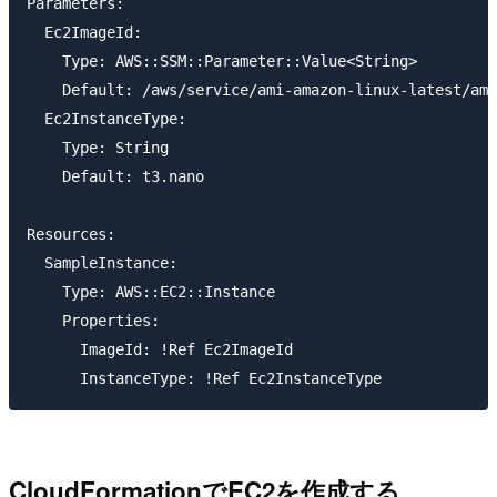
Parameters:

  Ec2ImageId:

    Type: AWS::SSM::Parameter::Value<String>

    Default: /aws/service/ami-amazon-linux-latest/amz
  Ec2InstanceType:

    Type: String

    Default: t3.nano

Resources:

  SampleInstance:

    Type: AWS::EC2::Instance

    Properties:

      ImageId: !Ref Ec2ImageId

CloudFormationでEC2を作成する