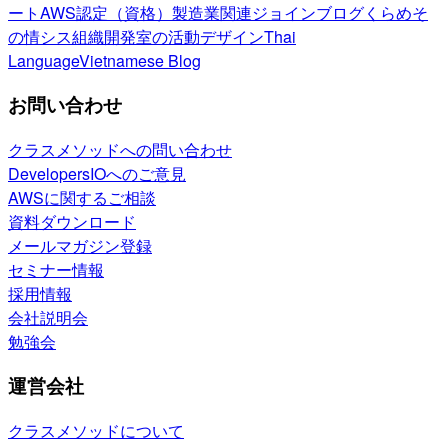
ート
AWS認定（資格）
製造業関連
ジョインブログ
くらめそ
の情シス
組織開発室の活動
デザイン
Thai
Language
Vietnamese Blog
お問い合わせ
クラスメソッドへの問い合わせ
DevelopersIOへのご意見
AWSに関するご相談
資料ダウンロード
メールマガジン登録
セミナー情報
採用情報
会社説明会
勉強会
運営会社
クラスメソッドについて