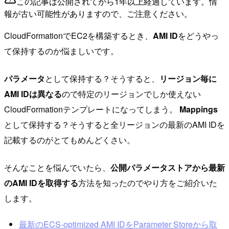
この記事は公開されてから1年以上経過しています。情
報が古い可能性がありますので、ご注意ください。
CloudFormationでEC2を構築するとき、
AMI ID
をどうやっ
て保持するのか悩ましいです。
パラメータ
として保持する？そうすると、
リージョン毎に
AMI IDは異なる
ので特定のリージョンでしか使えない
CloudFormationテンプレートになってしまう。
Mappings
として保持する？そうすると全リージョンの最新のAMI IDを
記載するのがとてもめんどくさい。
そんなことを悩んでいたら、
公開パラメータストアから最新
のAMI IDを取得する
方法を知ったのでやり方をご紹介いた
します。
最新のECS-optimized AMI IDをParameter Storeから取