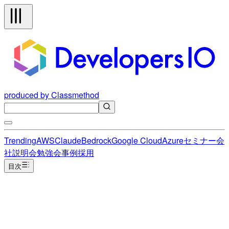
produced by Classmethod
Trending
AWS
Claude
Bedrock
Google Cloud
Azure
セミナー
会
社説明会
勉強会
事例
採用
目次