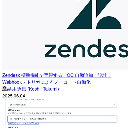
Zendesk 標準機能で実現する「CC 自動追加」設計：
Webhook × トリガによるノーコード自動化
越井 琢巳 (Koshii Takumi)
2025.06.04