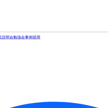
社説明会
勉強会
事例
採用