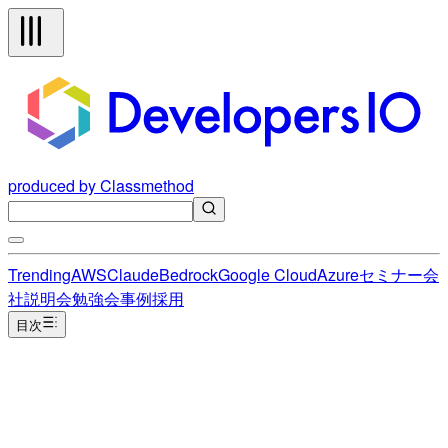
produced by Classmethod
Trending
AWS
Claude
Bedrock
Google Cloud
Azure
セミナー
会
社説明会
勉強会
事例
採用
目次