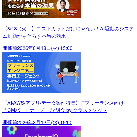
【8/18（火）】コストカットだけじゃない！AI駆動のシステ
ム刷新がもたらす本当の効果
開催前
2026年8月18日(火) 15:00
【AI/AWS/アプリ/データ案件特集】ITフリーランス向け
「CMパートナーズ」 説明会 by クラスメソッド
開催前
2026年8月12日(水) 19:00