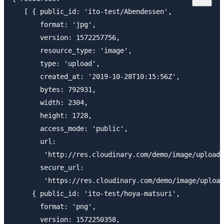
   [ { public_id: 'ito-test/Abendessen',

       format: 'jpg',

       version: 1572257756,

       resource_type: 'image',

       type: 'upload',

       created_at: '2019-10-28T10:15:56Z',

       bytes: 792931,

       width: 2304,

       height: 1728,

       access_mode: 'public',

       url:

        'http://res.cloudinary.com/demo/image/upload/
       secure_url:

        'https://res.cloudinary.com/demo/image/upload
     { public_id: 'ito-test/hoya-matsuri',

       format: 'png',

       version: 1572250358,
