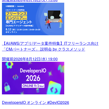
【AI/AWS/アプリ/データ案件特集】ITフリーランス向け
「CMパートナーズ」 説明会 by クラスメソッド
開催前
2026年8月12日(水) 19:00
DevelopersIO オンライン #DevIO2026