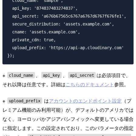
  cloud_name: 'sample', 

  api_key: '874837483274837', 

  api_secret: 'a676b67565c6767a6767d6767f676fe1',

  secure_distribution: 'assets.example.com',

  cname: 'assets.example.com',

  private_cdn: true,

  upload_prefix: 'https://api-ap.cloudinary.com'

※
、
、
は必須項目で、
cloud_name
api_key
api_secret
それ以降は任意です。詳細は
こちらのドキュメント
参照。
※
は
アカウントのエンドポイント設定
（プ
upload_prefix
レミアム機能のみ利用可能）が、デフォルトのアメリカでは
なく、ヨーロッパかアジアパシフィックへ変更している場合
に指定します。この設定されており、このパラメータの指定