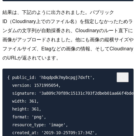
結果は、下記のように出力されました。パブリック
ID（Cloudinary上でのファイル名）を指定しなかったためラ
ンダムの文字列が自動採番され、Cloudinaryのルート直下に
画像がアップロードされました。他にも画像の縦横サイズや
ファイルサイズ、Etagなどの画像の情報、そしてCloudinary
のURLが返されています。
{ public_id: 'hbqdpdk7mybcpgj7dxft',

  version: 1571995054,

  signature: '3a809c70f89c15131c703f2dbeb01aa66f4bde4
  width: 361,

  height: 361,

  format: 'png',

  resource_type: 'image',

  created_at: '2019-10-25T09:17:34Z',
