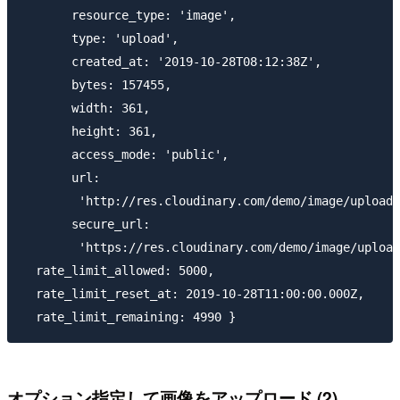
       resource_type: 'image',

       type: 'upload',

       created_at: '2019-10-28T08:12:38Z',

       bytes: 157455,

       width: 361,

       height: 361,

       access_mode: 'public',

       url:

        'http://res.cloudinary.com/demo/image/upload/
       secure_url:

        'https://res.cloudinary.com/demo/image/upload
  rate_limit_allowed: 5000,

  rate_limit_reset_at: 2019-10-28T11:00:00.000Z,

オプション指定して画像をアップロード (2)