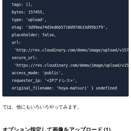
  tags: [],

  bytes: 157455,

  type: 'upload',

  etag: '3d99ea74d3ed6b5718d97d633d95b1f9',

  placeholder: false,

  url:

   'http://res.cloudinary.com/demo/image/upload/v1571
  secure_url:

   'https://res.cloudinary.com/demo/image/upload/v157
  access_mode: 'public',

  requester_ip: '<IPアドレス>',

では、他にもいろいろやってみます。
オプション指定して画像をアップロード (1)