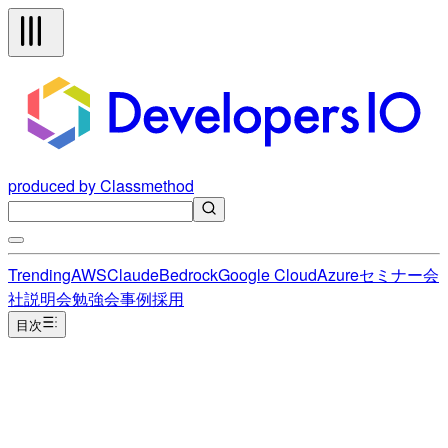
produced by Classmethod
Trending
AWS
Claude
Bedrock
Google Cloud
Azure
セミナー
会
社説明会
勉強会
事例
採用
目次