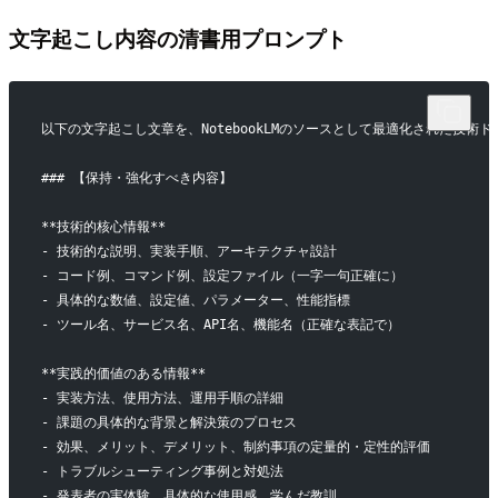
文字起こし内容の清書用プロンプト
以下の文字起こし文章を、NotebookLMのソースとして最適化された技術
### 【保持・強化すべき内容】
**技術的核心情報**
- 技術的な説明、実装手順、アーキテクチャ設計
- コード例、コマンド例、設定ファイル（一字一句正確に）
- 具体的な数値、設定値、パラメーター、性能指標
- ツール名、サービス名、API名、機能名（正確な表記で）
**実践的価値のある情報**
- 実装方法、使用方法、運用手順の詳細
- 課題の具体的な背景と解決策のプロセス
- 効果、メリット、デメリット、制約事項の定量的・定性的評価
- トラブルシューティング事例と対処法
- 発表者の実体験、具体的な使用感、学んだ教訓