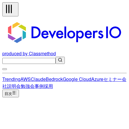
produced by Classmethod
Trending
AWS
Claude
Bedrock
Google Cloud
Azure
セミナー
会
社説明会
勉強会
事例
採用
目次