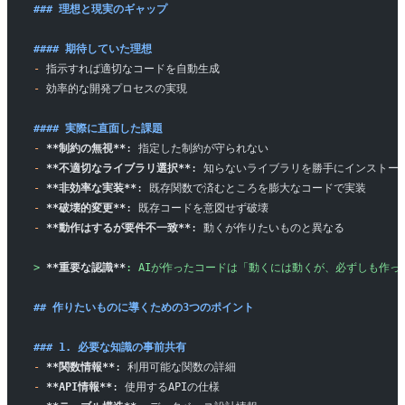
### 理想と現実のギャップ
#### 期待していた理想
-
 指示すれば適切なコードを自動生成
-
 効率的な開発プロセスの実現
#### 実際に直面した課題
-
 **制約の無視**
: 指定した制約が守られない
-
 **不適切なライブラリ選択**
: 知らないライブラリを勝手にインストー
-
 **非効率な実装**
: 既存関数で済むところを膨大なコードで実装
-
 **破壊的変更**
: 既存コードを意図せず破壊
-
 **動作はするが要件不一致**
: 動くが作りたいものと異なる
> 
**重要な認識**
: AIが作ったコードは「動くには動くが、必ずしも作
## 作りたいものに導くための3つのポイント
### 1. 必要な知識の事前共有
-
 **関数情報**
: 利用可能な関数の詳細
-
 **API情報**
: 使用するAPIの仕様