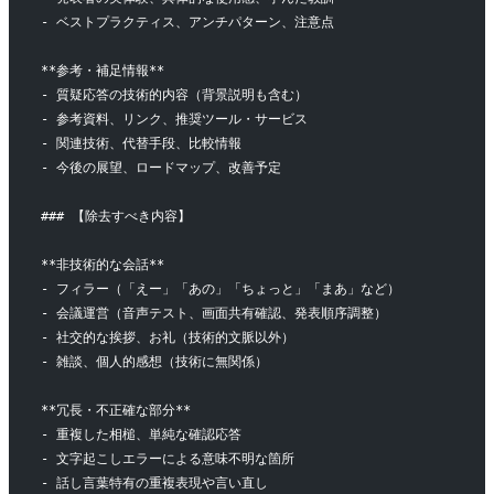
- ベストプラクティス、アンチパターン、注意点
**参考・補足情報**
- 質疑応答の技術的内容（背景説明も含む）
- 参考資料、リンク、推奨ツール・サービス
- 関連技術、代替手段、比較情報
- 今後の展望、ロードマップ、改善予定
### 【除去すべき内容】
**非技術的な会話**
- フィラー（「えー」「あの」「ちょっと」「まあ」など）
- 会議運営（音声テスト、画面共有確認、発表順序調整）
- 社交的な挨拶、お礼（技術的文脈以外）
- 雑談、個人的感想（技術に無関係）
**冗長・不正確な部分**
- 重複した相槌、単純な確認応答
- 文字起こしエラーによる意味不明な箇所
- 話し言葉特有の重複表現や言い直し