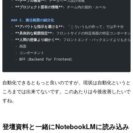
-
 **テーブル構造**
: データベース設計情報
-
 **プロジェクト固有の情報**
: チーム内の規約・ルール
### 2. 責任範囲の細分化
-
 **アバウトな指示を避ける**
: 「こういうもの作って」では不十分
-
 **具体的な範囲指定**
: フロントサイドの特定画面の特定コンポーネン
-
 **人間の想像より細かく**
: フロントエンド・バックエンドよりもさら
  -
 画面
  -
 コンポーネント
  -
 BFF（Backend for Frontend）
自動化できるともっと良いのですが、現状は自動化というと
ころまでは出来てないです。このあたりは今後改善したいで
すね。
登壇資料と一緒にNotebookLMに読み込み