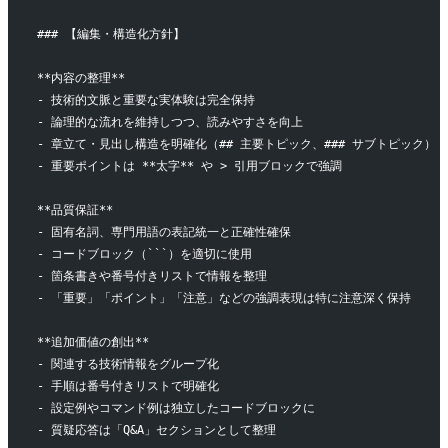
### 【編集・構造化方針】
**内容の整理**
- 技術的文脈と重要な実体験は完全保持
- 論理的な流れを維持しつつ、読みやすさを向上
- 章立て・見出し構造を明確化（## 主要トピック、### サブトピック）
- 重要ポイントは **太字** や > 引用ブロックで強調
**品質保証**
- 固有名詞、専門用語の表記統一と正確性確保
- コードブロック（```）を適切に使用
- 箇条書きや番号付きリストで情報を整理
- 「重要」「ポイント」「注意」などの強調表現は特に注意深く保持
**追加価値の創出**
- 関連する技術情報をグループ化
- 手順は番号付きリストで明確化
- 設定例やコマンド例は独立したコードブロックに
- 質疑応答は「Q&A」セクションとして整理