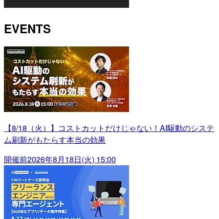
EVENTS
【8/18（火）】コストカットだけじゃない！AI駆動のシステ
ム刷新がもたらす本当の効果
開催前
2026年8月18日(火) 15:00