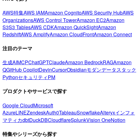
AWS特集
AWS IAM
Amazon Cognito
AWS Security Hub
AWS
Organizations
AWS Control Tower
Amazon EC2
Amazon
S3
S3 Tables
AWS CDK
Amazon QuickSight
Amazon
Redshift
AWS Amplify
Amazon CloudFront
Amazon Connect
注目のテーマ
生成AI
MCP
ChatGPT
Claude
Amazon Bedrock
RAG
Amazon
Q
GitHub Copilot
Devin
Cursor
Obsidian
モダンデータスタック
Python
セキュリティ
PM
プロダクトやサービスで探す
Google Cloud
Microsoft
Azure
LINE
Zendesk
Auth0
Tableau
Snowflake
Alteryx
インフォ
マティカ
dbt
DuckDB
Cloudflare
Splunk
Vision One
Notion
特集やシリーズから探す