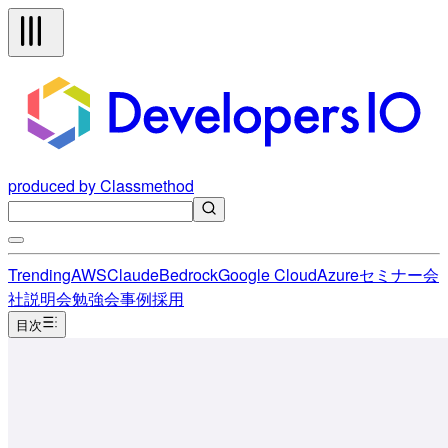
produced by Classmethod
Trending
AWS
Claude
Bedrock
Google Cloud
Azure
セミナー
会
社説明会
勉強会
事例
採用
目次