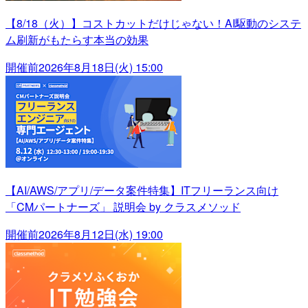
【8/18（火）】コストカットだけじゃない！AI駆動のシステ
ム刷新がもたらす本当の効果
開催前
2026年8月18日(火) 15:00
【AI/AWS/アプリ/データ案件特集】ITフリーランス向け
「CMパートナーズ」 説明会 by クラスメソッド
開催前
2026年8月12日(水) 19:00