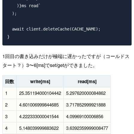
    )}ms read`

  );

  await client.deleteCache(CACHE_NAME);

1回目の書き込みだけが極端に遅かったですが（コールドス
タート？）3〜6[ms]でset/getができました。
回数
write[ms]
read[ms]
1
25.351194000104442
5.297620000084862
2
4.601006999844685
3.717852999921888
3
4.222333000041544
4.09969100006856
4
5.148039999883622
3.6392359999008477