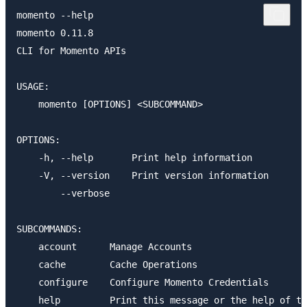
momento --help

momento 0.11.8

CLI for Momento APIs

USAGE:

    momento [OPTIONS] <SUBCOMMAND>

OPTIONS:

    -h, --help       Print help information

    -V, --version    Print version information

        --verbose

SUBCOMMANDS:

    account      Manage Accounts

    cache        Cache Operations

    configure    Configure Momento Credentials
