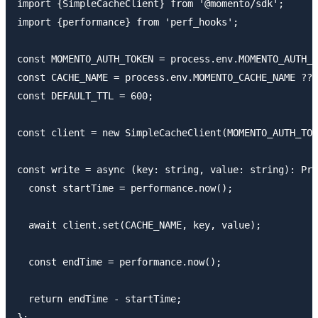
import {SimpleCacheClient} from '@momento/sdk';

import {performance} from 'perf_hooks';

const MOMENTO_AUTH_TOKEN = process.env.MOMENTO_AUTH_T
const CACHE_NAME = process.env.MOMENTO_CACHE_NAME ?? 
const DEFAULT_TTL = 600;

const client = new SimpleCacheClient(MOMENTO_AUTH_TOK
const write = async (key: string, value: string): Pro
  const startTime = performance.now();

  await client.set(CACHE_NAME, key, value);

  const endTime = performance.now();

  return endTime - startTime;

};
