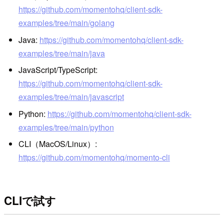
https://github.com/momentohq/client-sdk-
examples/tree/main/golang
Java:
https://github.com/momentohq/client-sdk-
examples/tree/main/java
JavaScript/TypeScript:
https://github.com/momentohq/client-sdk-
examples/tree/main/javascript
Python:
https://github.com/momentohq/client-sdk-
examples/tree/main/python
CLI（MacOS/Linux）:
https://github.com/momentohq/momento-cli
CLIで試す