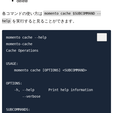
delete
各コマンドの使い方は
momento cache $SUBCOMMAND --
を実行すると見ることができます。
help
momento cache --help

momento-cache

Cache Operations

USAGE:

    momento cache [OPTIONS] <SUBCOMMAND>

OPTIONS:

    -h, --help       Print help information

        --verbose

SUBCOMMANDS:
