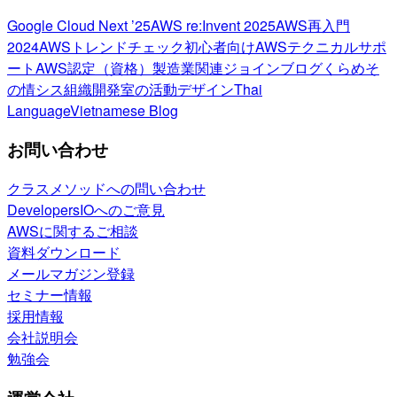
Google Cloud Next ’25
AWS re:Invent 2025
AWS再入門
2024
AWSトレンドチェック
初心者向け
AWSテクニカルサポ
ート
AWS認定（資格）
製造業関連
ジョインブログ
くらめそ
の情シス
組織開発室の活動
デザイン
Thai
Language
Vietnamese Blog
お問い合わせ
クラスメソッドへの問い合わせ
DevelopersIOへのご意見
AWSに関するご相談
資料ダウンロード
メールマガジン登録
セミナー情報
採用情報
会社説明会
勉強会