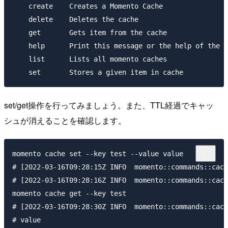
    create    Creates a Momento Cache

    delete    Deletes the cache

    get       Gets item from the cache

    help      Print this message or the help of the g
    list      Lists all momento caches

set/get操作を行ってみましょう。また、TTL経過でキャッ
シュが消えることを確認します。
momento cache set --key test --value value

# [2022-03-16T09:28:15Z INFO  momento::commands::cach
# [2022-03-16T09:28:16Z INFO  momento::commands::cach
momento cache get --key test

# [2022-03-16T09:28:30Z INFO  momento::commands::cach
# value
