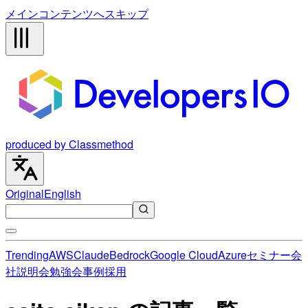
メインコンテンツへスキップ
produced by Classmethod
Original
English
Trending
AWS
Claude
Bedrock
Google Cloud
Azure
セミナー
会
社説明会
勉強会
事例
採用