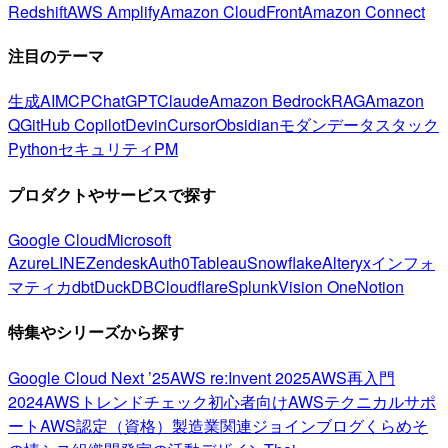
Redshift
AWS Amplify
Amazon CloudFront
Amazon Connect
注目のテーマ
生成AI
MCP
ChatGPT
Claude
Amazon Bedrock
RAG
Amazon
Q
GitHub Copilot
Devin
Cursor
Obsidian
モダンデータスタック
Python
セキュリティ
PM
プロダクトやサービスで探す
Google Cloud
Microsoft
Azure
LINE
Zendesk
Auth0
Tableau
Snowflake
Alteryx
インフォ
マティカ
dbt
DuckDB
Cloudflare
Splunk
Vision One
Notion
特集やシリーズから探す
Google Cloud Next ’25
AWS re:Invent 2025
AWS再入門
2024
AWSトレンドチェック
初心者向け
AWSテクニカルサポ
ート
AWS認定（資格）
製造業関連
ジョインブログ
くらめそ