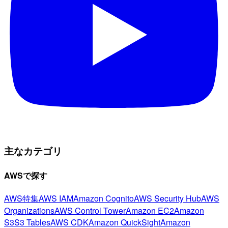
主なカテゴリ
AWSで探す
AWS特集
AWS IAM
Amazon Cognito
AWS Security Hub
AWS
Organizations
AWS Control Tower
Amazon EC2
Amazon
S3
S3 Tables
AWS CDK
Amazon QuickSight
Amazon