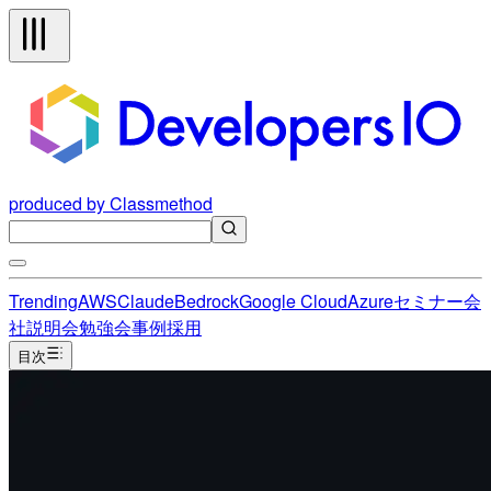
produced by Classmethod
Trending
AWS
Claude
Bedrock
Google Cloud
Azure
セミナー
会
社説明会
勉強会
事例
採用
目次