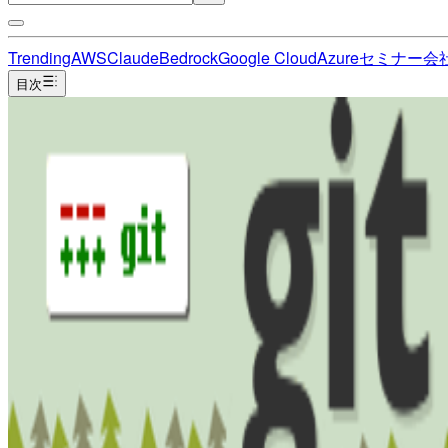
Trending
AWS
Claude
Bedrock
Google Cloud
Azure
セミナー
会
目次