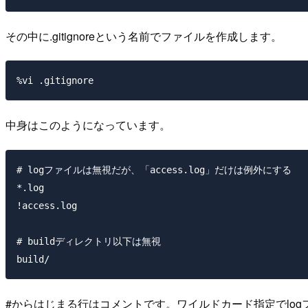
その中に.gitignoreという名前でファイルを作成します。
中身はこのようになっています。
# logファイルは無視だが、「access.log」だけは例外にする

*.log

!access.log

# buildディレクトリ以下は無視

#からはじまる行はコメントです。ワイルドカード指定でlogファ