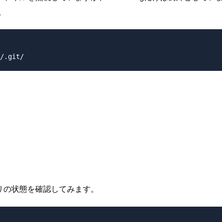
。
                  

ジトリの状態を確認してみます。
                   
