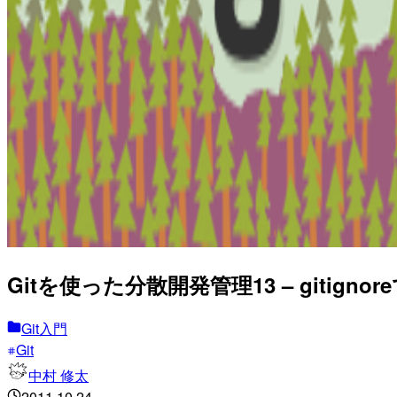
Gitを使った分散開発管理13 – gitig
Git入門
Git
中村 修太
2011.10.24