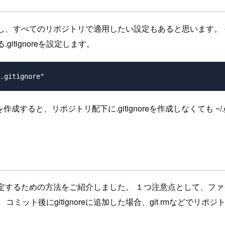
しかし、すべてのリポジトリで適用したい設定もあると思います。 そん
gitignoreを設定します。
を作成すると、リポジトリ配下に.gitignoreを作成しなくても ~/
を指定するための方法をご紹介しました。 １つ注意点として、ファイ
ット後にgitignoreに追加した場合、git rmなどでリ