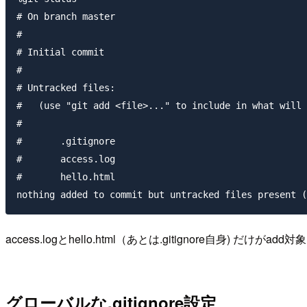
# On branch master

#

# Initial commit

#

# Untracked files:

#   (use "git add <file>..." to include in what will 
#

#	.gitignore

#	access.log

#	hello.html

access.logとhello.html（あとは.gitignore自身)
グローバルな.gitignore設定