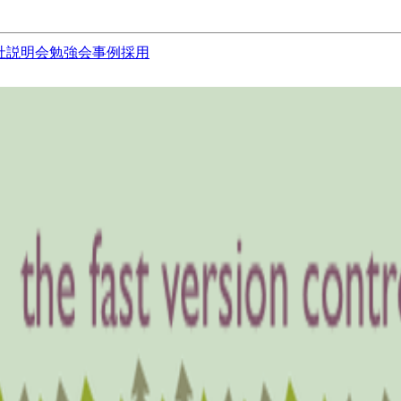
社説明会
勉強会
事例
採用