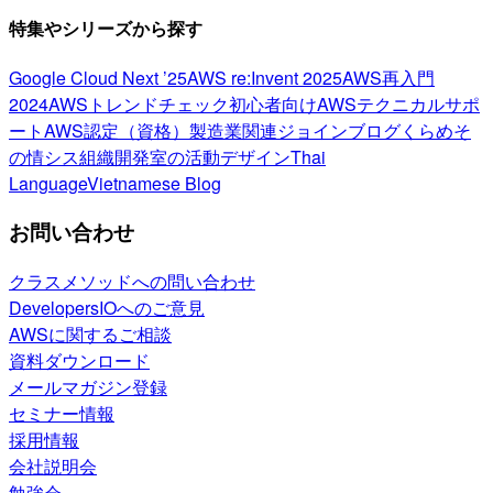
特集やシリーズから探す
Google Cloud Next ’25
AWS re:Invent 2025
AWS再入門
2024
AWSトレンドチェック
初心者向け
AWSテクニカルサポ
ート
AWS認定（資格）
製造業関連
ジョインブログ
くらめそ
の情シス
組織開発室の活動
デザイン
Thai
Language
Vietnamese Blog
お問い合わせ
クラスメソッドへの問い合わせ
DevelopersIOへのご意見
AWSに関するご相談
資料ダウンロード
メールマガジン登録
セミナー情報
採用情報
会社説明会
勉強会