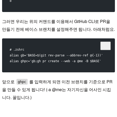
b
그러면 우리는 위의 커맨드를 이용해서 GitHub CLI로 PR을
만들기 전에 베이스 브랜치를 설정해주면 됩니다. 아래처럼요.
# .zshrc
alias gb='BASE=$(git rev-parse --abbrev-ref @{-1})'
alias ghpc='gb;gh pr create --web -a @me -B $BASE'
앞으로
를 입력하게 되면 이전 브랜치를 기준으로 PR
ghpc
을 만들 수 있게 됩니다! (-a @me는 자기자신을 어사인 시킵
니다. 꿀입니다.)