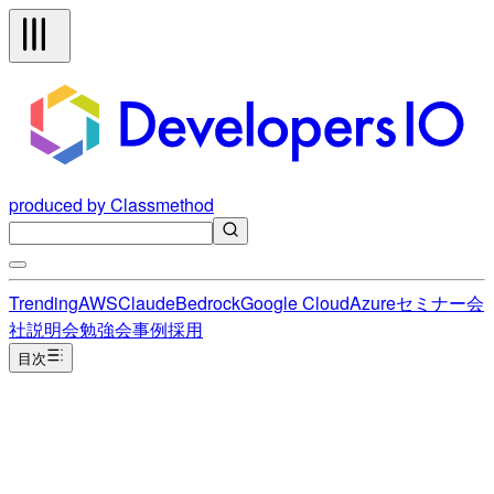
produced by Classmethod
Trending
AWS
Claude
Bedrock
Google Cloud
Azure
セミナー
会
社説明会
勉強会
事例
採用
目次