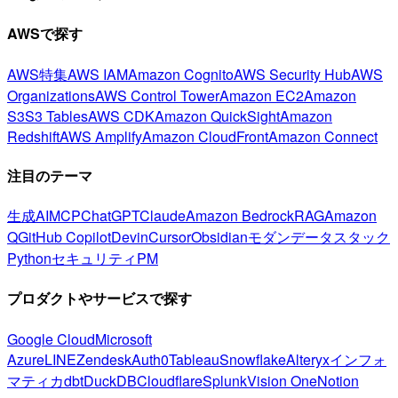
AWSで探す
AWS特集
AWS IAM
Amazon Cognito
AWS Security Hub
AWS
Organizations
AWS Control Tower
Amazon EC2
Amazon
S3
S3 Tables
AWS CDK
Amazon QuickSight
Amazon
Redshift
AWS Amplify
Amazon CloudFront
Amazon Connect
注目のテーマ
生成AI
MCP
ChatGPT
Claude
Amazon Bedrock
RAG
Amazon
Q
GitHub Copilot
Devin
Cursor
Obsidian
モダンデータスタック
Python
セキュリティ
PM
プロダクトやサービスで探す
Google Cloud
Microsoft
Azure
LINE
Zendesk
Auth0
Tableau
Snowflake
Alteryx
インフォ
マティカ
dbt
DuckDB
Cloudflare
Splunk
Vision One
Notion