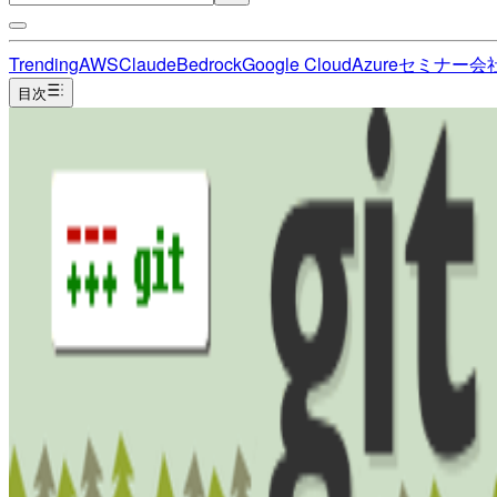
Trending
AWS
Claude
Bedrock
Google Cloud
Azure
セミナー
会
目次