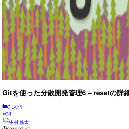
Gitを使った分散開発管理6 – resetの詳
Git入門
Git
中村 修太
2011.07.17