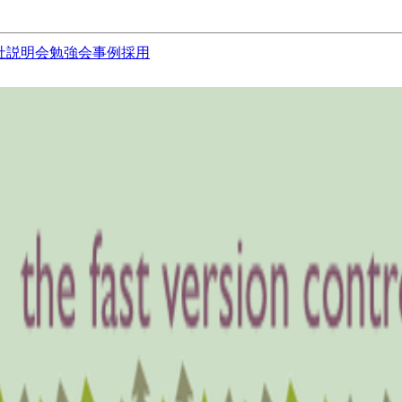
社説明会
勉強会
事例
採用