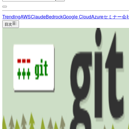
Trending
AWS
Claude
Bedrock
Google Cloud
Azure
セミナー
会
目次