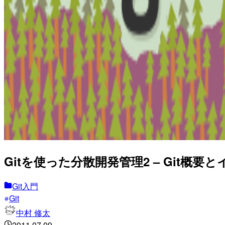
Gitを使った分散開発管理2 – Git概要
Git入門
Git
中村 修太
2011.07.09