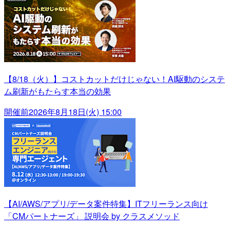
【8/18（火）】コストカットだけじゃない！AI駆動のシステ
ム刷新がもたらす本当の効果
開催前
2026年8月18日(火) 15:00
【AI/AWS/アプリ/データ案件特集】ITフリーランス向け
「CMパートナーズ」 説明会 by クラスメソッド