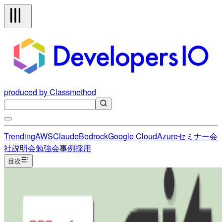
produced by Classmethod
Trending
AWS
Claude
Bedrock
Google Cloud
Azure
セミナー
会
社説明会
勉強会
事例
採用
目次