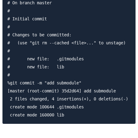
# On branch master

#

# Initial commit

#

# Changes to be committed:

#   (use "git rm --cached <file>..." to unstage)

#

#	new file:   .gitmodules

#	new file:   lib

#

%git commit -m "add submodule"                       
[master (root-commit) 35d2d64] add submodule

 2 files changed, 4 insertions(+), 0 deletions(-)

 create mode 100644 .gitmodules
