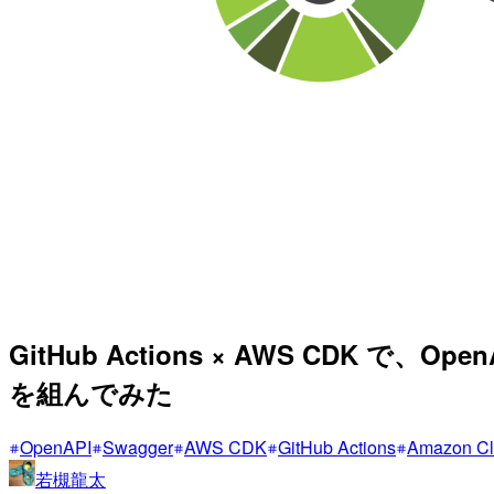
GitHub Actions × AWS CDK で
を組んでみた
OpenAPI
Swagger
AWS CDK
GitHub Actions
Amazon Cl
若槻龍太