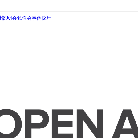
社説明会
勉強会
事例
採用