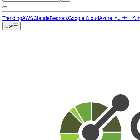
Trending
AWS
Claude
Bedrock
Google Cloud
Azure
セミナー
会
目次