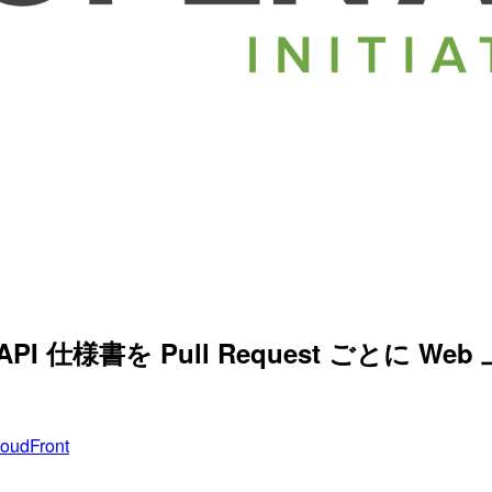
、OpenAPI 仕様書を Pull Request 
oudFront