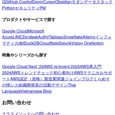
Q
GitHub Copilot
Devin
Cursor
Obsidian
モダンデータスタック
Python
セキュリティ
PM
プロダクトやサービスで探す
Google Cloud
Microsoft
Azure
LINE
Zendesk
Auth0
Tableau
Snowflake
Alteryx
インフォ
マティカ
dbt
DuckDB
Cloudflare
Splunk
Vision One
Notion
特集やシリーズから探す
Google Cloud Next ’25
AWS re:Invent 2025
AWS再入門
2024
AWSトレンドチェック
初心者向け
AWSテクニカルサポ
ート
AWS認定（資格）
製造業関連
ジョインブログ
くらめそ
の情シス
組織開発室の活動
デザイン
Thai
Language
Vietnamese Blog
お問い合わせ
クラスメソッドへの問い合わせ