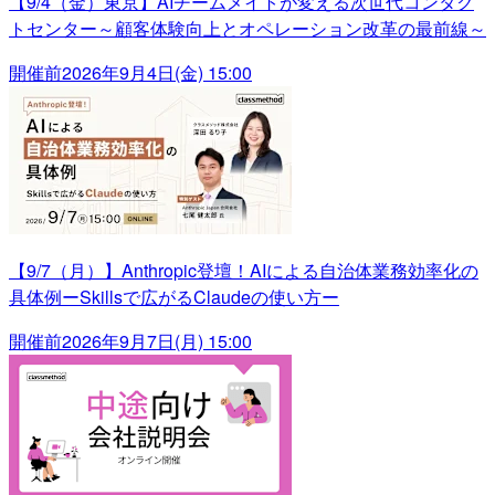
【9/4（金）東京】AIチームメイトが変える次世代コンタク
トセンター～顧客体験向上とオペレーション改革の最前線～
開催前
2026年9月4日(金) 15:00
【9/7（月）】Anthropic登壇！AIによる自治体業務効率化の
具体例ーSkillsで広がるClaudeの使い方ー
開催前
2026年9月7日(月) 15:00