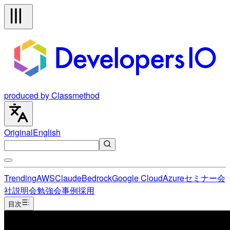
produced by Classmethod
Original
English
Trending
AWS
Claude
Bedrock
Google Cloud
Azure
セミナー
会
社説明会
勉強会
事例
採用
目次