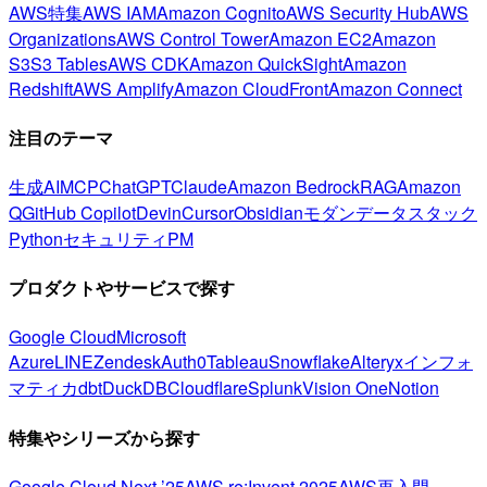
AWS特集
AWS IAM
Amazon Cognito
AWS Security Hub
AWS
Organizations
AWS Control Tower
Amazon EC2
Amazon
S3
S3 Tables
AWS CDK
Amazon QuickSight
Amazon
Redshift
AWS Amplify
Amazon CloudFront
Amazon Connect
注目のテーマ
生成AI
MCP
ChatGPT
Claude
Amazon Bedrock
RAG
Amazon
Q
GitHub Copilot
Devin
Cursor
Obsidian
モダンデータスタック
Python
セキュリティ
PM
プロダクトやサービスで探す
Google Cloud
Microsoft
Azure
LINE
Zendesk
Auth0
Tableau
Snowflake
Alteryx
インフォ
マティカ
dbt
DuckDB
Cloudflare
Splunk
Vision One
Notion
特集やシリーズから探す
Google Cloud Next ’25
AWS re:Invent 2025
AWS再入門