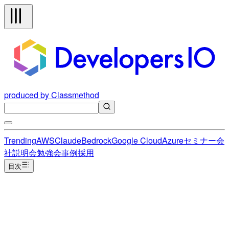
produced by Classmethod
Trending
AWS
Claude
Bedrock
Google Cloud
Azure
セミナー
会
社説明会
勉強会
事例
採用
目次