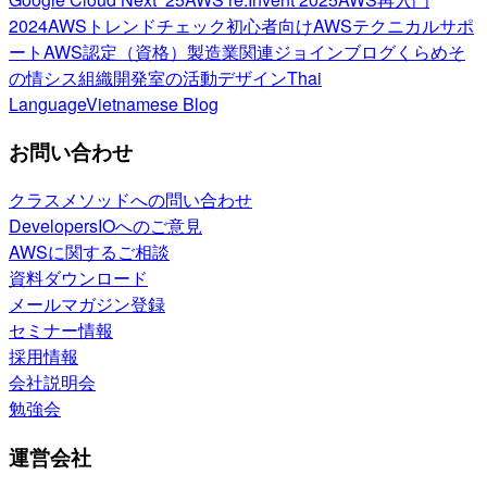
2024
AWSトレンドチェック
初心者向け
AWSテクニカルサポ
ート
AWS認定（資格）
製造業関連
ジョインブログ
くらめそ
の情シス
組織開発室の活動
デザイン
Thai
Language
Vietnamese Blog
お問い合わせ
クラスメソッドへの問い合わせ
DevelopersIOへのご意見
AWSに関するご相談
資料ダウンロード
メールマガジン登録
セミナー情報
採用情報
会社説明会
勉強会
運営会社