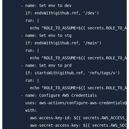
      - name: Set env to dev

        if: endsWith(github.ref, '/dev')

        run: |

          echo "ROLE_TO_ASSUME=${{ secrets.ROLE_TO_AS
      - name: Set env to stg

        if: endsWith(github.ref, '/main')

        run: |

          echo "ROLE_TO_ASSUME=${{ secrets.ROLE_TO_AS
      - name: Set env to prd

        if: startsWith(github.ref, 'refs/tags/v')

        run: |

          echo "ROLE_TO_ASSUME=${{ secrets.ROLE_TO_AS
      - name: Configure AWS Credentials

        uses: aws-actions/configure-aws-credentials@v
        with:

          aws-access-key-id: ${{ secrets.AWS_ACCESS_K
          aws-secret-access-key: ${{ secrets.AWS_SECR