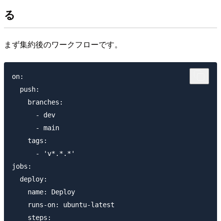
る
まず集約後のワークフローです。
on:

  push:

    branches:    

      - dev

      - main

    tags:

      - 'v*.*.*'

jobs:

  deploy:

    name: Deploy

    runs-on: ubuntu-latest

    steps:
