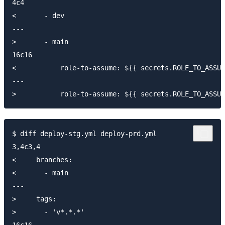
4c4

<       - dev

---

>       - main

16c16

<           role-to-assume: ${{ secrets.ROLE_TO_ASSUM
---

$ diff deploy-stg.yml deploy-prd.yml 

3,4c3,4

<     branches:

<       - main

---

>     tags:

>       - 'v*.*.*'
