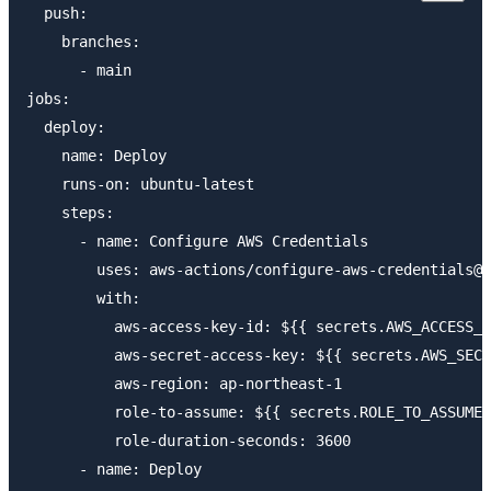
  push:

    branches:

      - main

jobs:

  deploy:

    name: Deploy

    runs-on: ubuntu-latest

    steps:

      - name: Configure AWS Credentials

        uses: aws-actions/configure-aws-credentials@v
        with:

          aws-access-key-id: ${{ secrets.AWS_ACCESS_K
          aws-secret-access-key: ${{ secrets.AWS_SECR
          aws-region: ap-northeast-1

          role-to-assume: ${{ secrets.ROLE_TO_ASSUME_
          role-duration-seconds: 3600

      - name: Deploy
