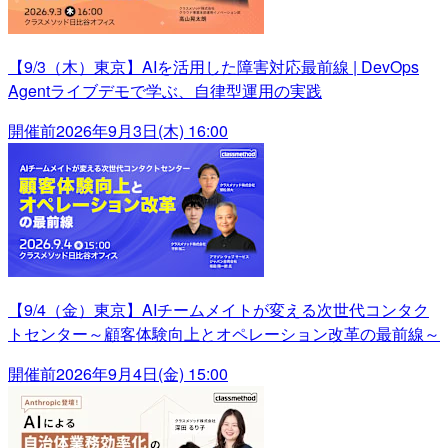
【9/3（木）東京】AIを活用した障害対応最前線 | DevOps
Agentライブデモで学ぶ、自律型運用の実践
開催前
2026年9月3日(木) 16:00
【9/4（金）東京】AIチームメイトが変える次世代コンタク
トセンター～顧客体験向上とオペレーション改革の最前線～
開催前
2026年9月4日(金) 15:00