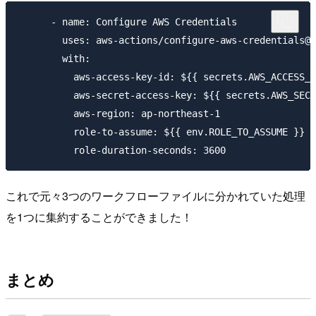
      - name: Configure AWS Credentials

        uses: aws-actions/configure-aws-credentials@v
        with:

          aws-access-key-id: ${{ secrets.AWS_ACCESS_K
          aws-secret-access-key: ${{ secrets.AWS_SECR
          aws-region: ap-northeast-1

          role-to-assume: ${{ env.ROLE_TO_ASSUME }}

これで元々3つのワークフローファイルに分かれていた処理
を1つに集約することができました！
まとめ