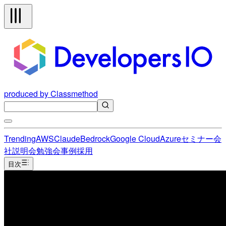
produced by Classmethod
Trending
AWS
Claude
Bedrock
Google Cloud
Azure
セミナー
会
社説明会
勉強会
事例
採用
目次