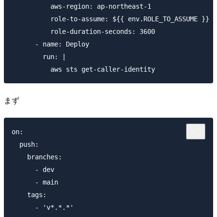
          aws-region: ap-northeast-1

          role-to-assume: ${{ env.ROLE_TO_ASSUME }}

          role-duration-seconds: 3600

      - name: Deploy

        run: |

まず
on:

  push:

    branches:    

      - dev

      - main

    tags:
