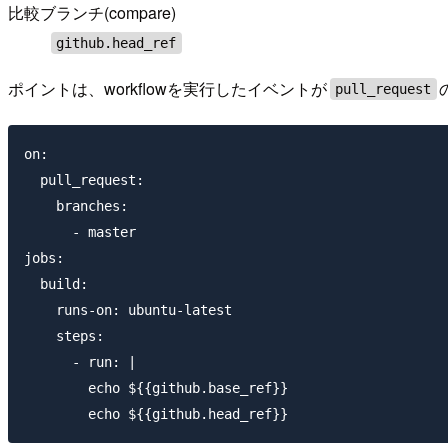
比較ブランチ(compare)
github.head_ref
ポイントは、workflowを実行したイベントが
pull_request
on:

  pull_request:

    branches:

      - master

jobs:

  build:

    runs-on: ubuntu-latest

    steps:

      - run: |

        echo ${{github.base_ref}}
