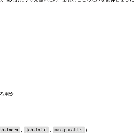
する用途
,
,
)
ob-index
job-total
max-parallel