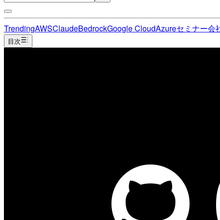
Trending
AWS
Claude
Bedrock
Google Cloud
Azure
セミナー
会
目次