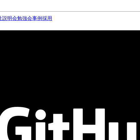
社説明会
勉強会
事例
採用