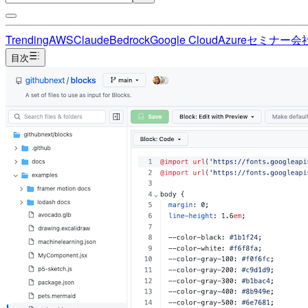
Trending
AWS
Claude
Bedrock
Google Cloud
Azure
セミナー
会
目次