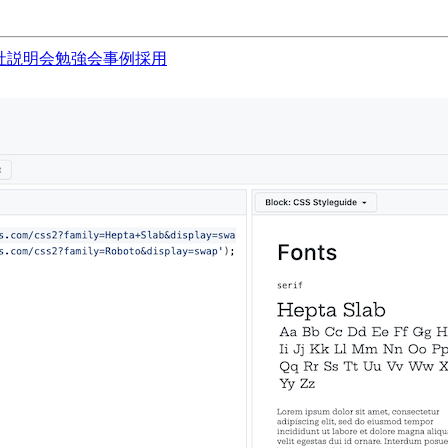
社説明会
勉強会
事例
採用