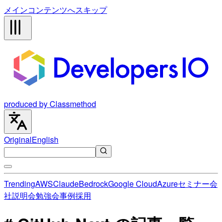
メインコンテンツへスキップ
produced by Classmethod
Original
English
Trending
AWS
Claude
Bedrock
Google Cloud
Azure
セミナー
会
社説明会
勉強会
事例
採用