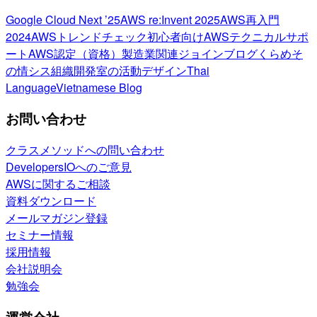
Google Cloud Next ’25
AWS re:Invent 2025
AWS再入門
2024
AWSトレンドチェック
初心者向け
AWSテクニカルサポ
ート
AWS認定（資格）
製造業関連
ジョインブログ
くらめそ
の情シス
組織開発室の活動
デザイン
Thai
Language
Vietnamese Blog
お問い合わせ
クラスメソッドへの問い合わせ
DevelopersIOへのご意見
AWSに関するご相談
資料ダウンロード
メールマガジン登録
セミナー情報
採用情報
会社説明会
勉強会