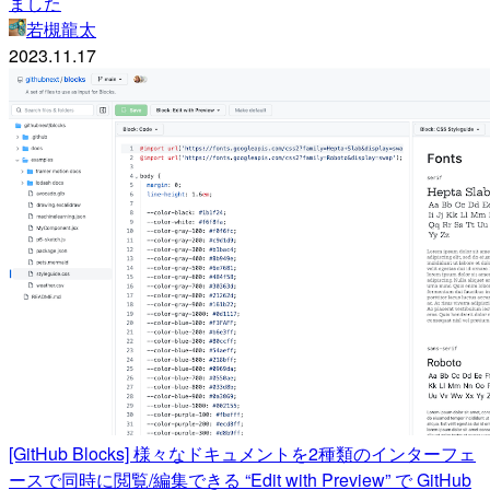
ました
若槻龍太
2023.11.17
[GitHub Blocks] 様々なドキュメントを2種類のインターフェ
ースで同時に閲覧/編集できる “Edit with Preview” で GitHub