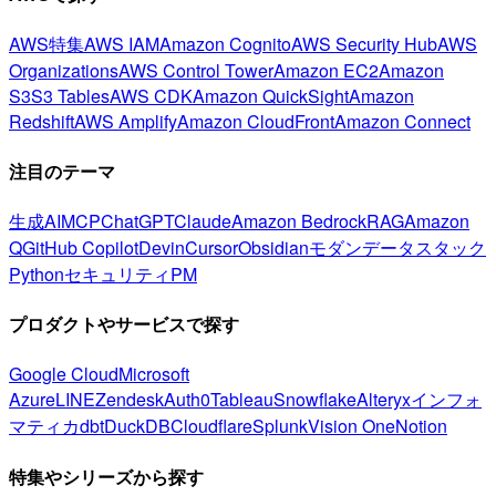
AWS特集
AWS IAM
Amazon Cognito
AWS Security Hub
AWS
Organizations
AWS Control Tower
Amazon EC2
Amazon
S3
S3 Tables
AWS CDK
Amazon QuickSight
Amazon
Redshift
AWS Amplify
Amazon CloudFront
Amazon Connect
注目のテーマ
生成AI
MCP
ChatGPT
Claude
Amazon Bedrock
RAG
Amazon
Q
GitHub Copilot
Devin
Cursor
Obsidian
モダンデータスタック
Python
セキュリティ
PM
プロダクトやサービスで探す
Google Cloud
Microsoft
Azure
LINE
Zendesk
Auth0
Tableau
Snowflake
Alteryx
インフォ
マティカ
dbt
DuckDB
Cloudflare
Splunk
Vision One
Notion
特集やシリーズから探す