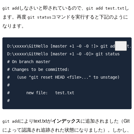
しなさいと即されているので、
し
git add
git add test.txt
ます。再度
コマンドを実行すると下記のように
git status
なります。
D:\xxxxx\GitHello [master +1 ~0 -0 !]> git add test.t
D:\xxxxx\GitHello [master +1 ~0 -0]> git status

# On branch master

# Changes to be committed:

#   (use "git reset HEAD <file>..." to unstage)

#

#       new file:   test.txt

によりtext.txtが
インデックス
に追加されました（Git
git add
によって認識され追跡された状態になりました）。しかし、