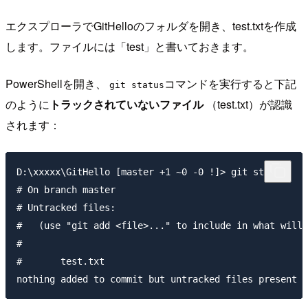
エクスプローラでGitHelloのフォルダを開き、test.txtを作成
します。ファイルには「test」と書いておきます。
PowerShellを開き、
コマンドを実行すると下記
git status
のように
トラックされていないファイル
（test.txt）が認識
されます：
D:\xxxxx\GitHello [master +1 ~0 -0 !]> git status

# On branch master

# Untracked files:

#   (use "git add <file>..." to include in what will 
#

#       test.txt
