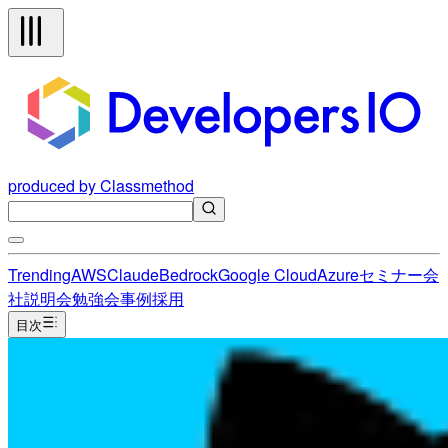
produced by Classmethod
Trending
AWS
Claude
Bedrock
Google Cloud
Azure
セミナー
会
社説明会
勉強会
事例
採用
目次