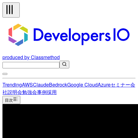
produced by Classmethod
Trending
AWS
Claude
Bedrock
Google Cloud
Azure
セミナー
会
社説明会
勉強会
事例
採用
目次