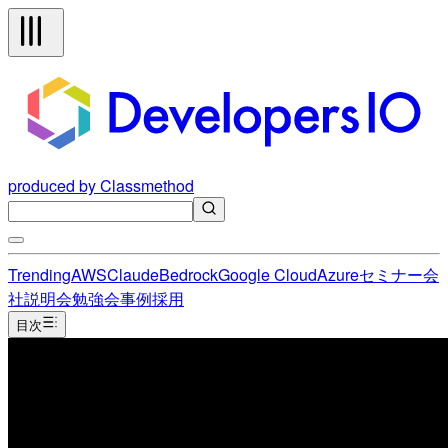
produced by Classmethod
Trending
AWS
Claude
Bedrock
Google Cloud
Azure
セミナー
会
社説明会
勉強会
事例
採用
目次