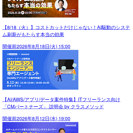
【8/18（火）】コストカットだけじゃない！AI駆動のシステ
ム刷新がもたらす本当の効果
開催前
2026年8月18日(火) 15:00
【AI/AWS/アプリ/データ案件特集】ITフリーランス向け
「CMパートナーズ」 説明会 by クラスメソッド
開催前
2026年8月12日(水) 19:00