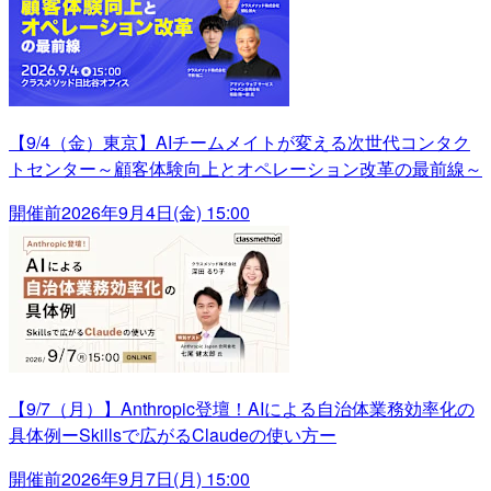
【9/4（金）東京】AIチームメイトが変える次世代コンタク
トセンター～顧客体験向上とオペレーション改革の最前線～
開催前
2026年9月4日(金) 15:00
【9/7（月）】Anthropic登壇！AIによる自治体業務効率化の
具体例ーSkillsで広がるClaudeの使い方ー
開催前
2026年9月7日(月) 15:00