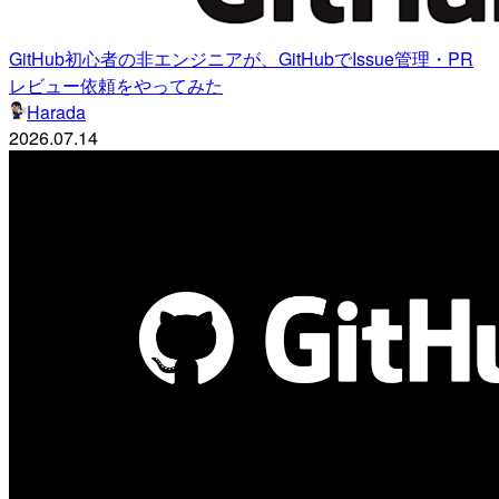
GitHub初心者の非エンジニアが、GitHubでIssue管理・PR
レビュー依頼をやってみた
Harada
2026.07.14