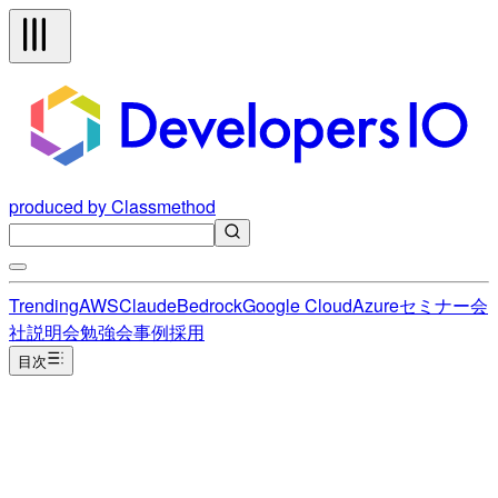
produced by Classmethod
Trending
AWS
Claude
Bedrock
Google Cloud
Azure
セミナー
会
社説明会
勉強会
事例
採用
目次