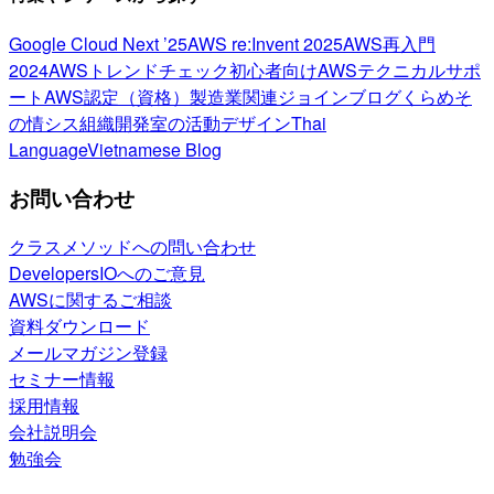
Google Cloud Next ’25
AWS re:Invent 2025
AWS再入門
2024
AWSトレンドチェック
初心者向け
AWSテクニカルサポ
ート
AWS認定（資格）
製造業関連
ジョインブログ
くらめそ
の情シス
組織開発室の活動
デザイン
Thai
Language
Vietnamese Blog
お問い合わせ
クラスメソッドへの問い合わせ
DevelopersIOへのご意見
AWSに関するご相談
資料ダウンロード
メールマガジン登録
セミナー情報
採用情報
会社説明会
勉強会