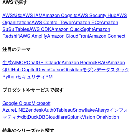
AWSで探す
AWS特集
AWS IAM
Amazon Cognito
AWS Security Hub
AWS
Organizations
AWS Control Tower
Amazon EC2
Amazon
S3
S3 Tables
AWS CDK
Amazon QuickSight
Amazon
Redshift
AWS Amplify
Amazon CloudFront
Amazon Connect
注目のテーマ
生成AI
MCP
ChatGPT
Claude
Amazon Bedrock
RAG
Amazon
Q
GitHub Copilot
Devin
Cursor
Obsidian
モダンデータスタック
Python
セキュリティ
PM
プロダクトやサービスで探す
Google Cloud
Microsoft
Azure
LINE
Zendesk
Auth0
Tableau
Snowflake
Alteryx
インフォ
マティカ
dbt
DuckDB
Cloudflare
Splunk
Vision One
Notion
特集やシリーズから探す