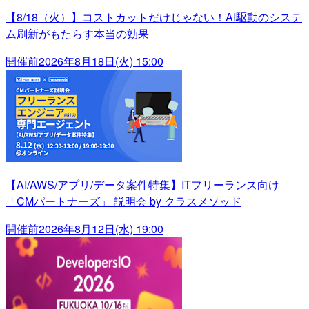
【8/18（火）】コストカットだけじゃない！AI駆動のシステ
ム刷新がもたらす本当の効果
開催前
2026年8月18日(火) 15:00
【AI/AWS/アプリ/データ案件特集】ITフリーランス向け
「CMパートナーズ」 説明会 by クラスメソッド
開催前
2026年8月12日(水) 19:00